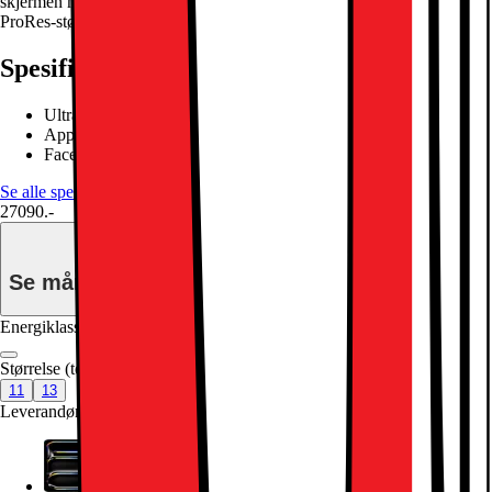
skjermen med ProMotion og et 12 MP kamera på baksiden med
ProRes-støtte.
Les mer om produktet
Spesifikasjoner
Ultra Retina XDR OLED-display
Apple M4-brikke nikjernet SoC
Face ID, LiDAR Scanner
Se alle spesifikasjoner
27090.-
Se månedspris for delbetaling.
Energiklasse
Produktdatablad
Størrelse (tommer)
:
11
11
13
Leverandørens farge
:
Sølv