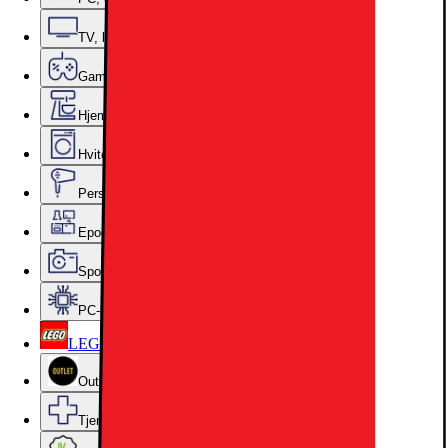
TV, lyd og smarte hjem
Gaming
Hjem, rengjøring og kjøkkenutstyr
Hvitevarer
Personlig pleie, skjønnhet og velvære
Epoq kjøkken og vaskerom
Sport, hobby og fritid
PC-komponenter
LEGO
Outlet
Tjenester og tilbehør