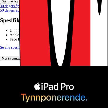
Sammenlign
Lagre
30 dagers åpent kjøp
50 dagers åpent kjøp for klubbmedlemmer
Spesifikasjoner
Ultra Retina XDR OLED-display
Apple M4-brikke nikjernet SoC
Face ID, LiDAR Scanner
Se alle spesifikasjoner
Mer informasjon