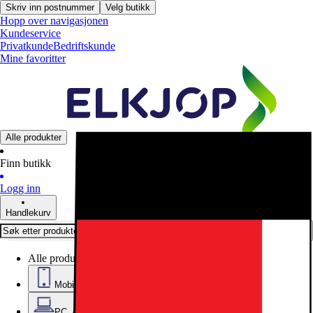
Skriv inn postnummer
Velg butikk
Hopp over navigasjonen
Kundeservice
Privatkunde
Bedriftskunde
Mine favoritter
Alle produkter
Finn butikk
Logg inn
Handlekurv
Alle produkter
Mobil, nettbrett og smartklokker
PC, datautstyr og kontor