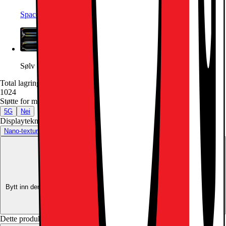
Space Black
Sølv
Total lagringskapasitet (GB)
:
1024
1024
Støtte for mobilt nettverk
:
5G
5G
Nei
Displayteknologi
:
Nano-texture glass
Nano-texture glass
Standard glass
Innbytte:
Oppgrader for mindre
Bytt inn den kvalifiserte enheten din, og bruk verdien som delbetaling mot
en ny enhet.
Beregn innbytteverdien din
Dette produktet er ikke tilgjengelig