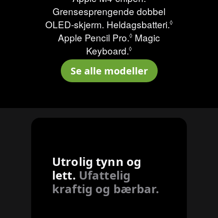
Grensesprengende dobbel
OLED‑skjerm. Heldags­batteri.
Se juridisk
◊
Apple Pencil Pro.
Se juridiske ansvars
Magic
◊
Keyboard.
Se juridiske ansvarsf
◊
Se alle modeller
Utrolig tynn og
lett.
Ufattelig
kraftig og bærbar.