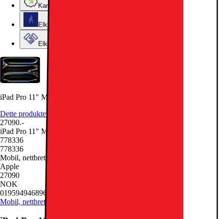
Kampanjer
Elkjøps kundeklubb
Elkjøp Bedrift
iPad Pro 11" M4 1TB NT WiFi + 5G (Sølv)
Dette produktet er rangert med 5 av 5 stjerner.
5
7
27090.-
iPad Pro 11" M4 1TB NT WiFi + 5G (Sølv)
778336
778336
Mobil, nettbrett og smartklokker, Nettbrett
Apple
27090
NOK
0195949468964
Mobil, nettbrett og smartklokker
Nettbrett