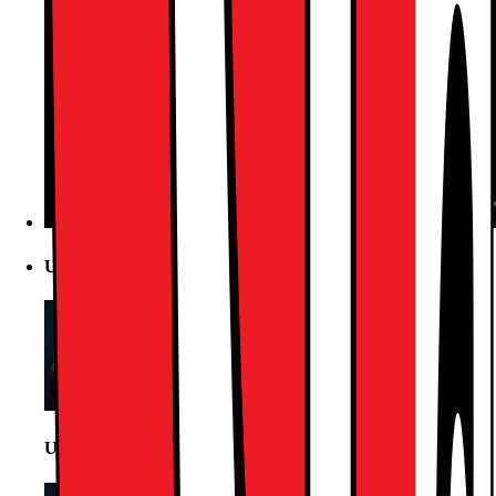
Usikker på hva du skal velge? Direkte hjelp fra butikk
Usikker på hva du skal velge? Direkte hjelp fra butikk