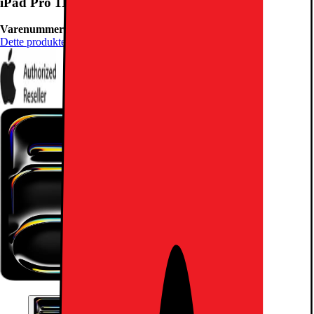
iPad Pro 11" M4 1TB NT WiFi + 5G (Sølv)
Varenummer:
778336
Dette produktet er rangert med 5 av 5 stjerner.
5
7