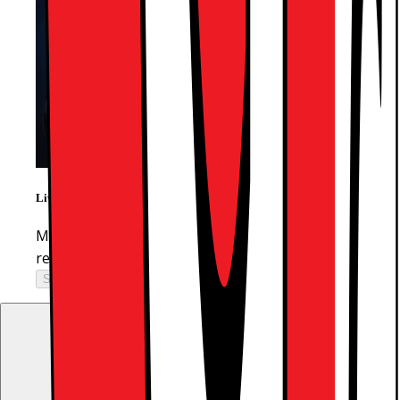
LiveShopping
Med Live Shopping får du eksperthjelp til å finne det
rette produktet, direkte fra våre ansatte
Sjekker åpningstider...