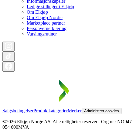
Informasjonskapsler
Ledige stillinger i Elkjøp
Om Elkjøp
Om Elkjøp Nordic
Marketplace partner
Personvernerklæring
Varslingsrutiner
Salgsbetingelser
Produktkategorier
Merker
Administrer cookies
©2026 Elkjøp Norge AS. Alle rettigheter reservert. Org nr.: NO947
054 600MVA