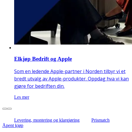
Elkjøp Bedrift og Apple
Som en ledende Apple-partner i Norden tilbyr vi et
bredt utvalg av Apple-produkter. Oppdag hva vi kan
gjøre for bedriften din.
Les mer
Levering, montering og klargjøring
Prismatch
Åpent kjøp