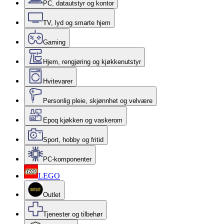
PC, datautstyr og kontor
TV, lyd og smarte hjem
Gaming
Hjem, rengjøring og kjøkkenutstyr
Hvitevarer
Personlig pleie, skjønnhet og velvære
Epoq kjøkken og vaskerom
Sport, hobby og fritid
PC-komponenter
LEGO
Outlet
Tjenester og tilbehør