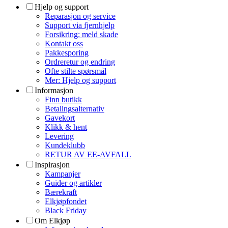
Hjelp og support
Reparasjon og service
Support via fjernhjelp
Forsikring: meld skade
Kontakt oss
Pakkesporing
Ordreretur og endring
Ofte stilte spørsmål
Mer: Hjelp og support
Informasjon
Finn butikk
Betalingsalternativ
Gavekort
Klikk & hent
Levering
Kundeklubb
RETUR AV EE-AVFALL
Inspirasjon
Kampanjer
Guider og artikler
Bærekraft
Elkjøpfondet
Black Friday
Om Elkjøp