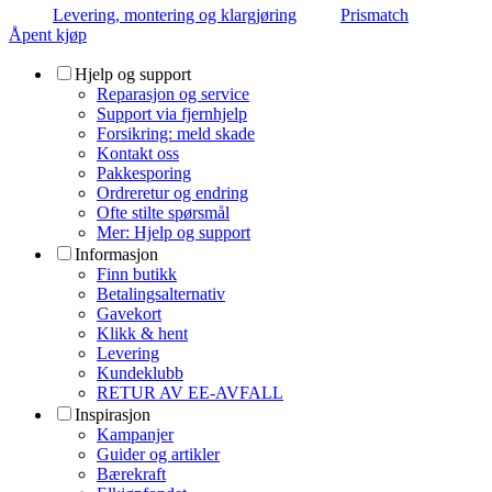
Levering, montering og klargjøring
Prismatch
Åpent kjøp
Hjelp og support
Reparasjon og service
Support via fjernhjelp
Forsikring: meld skade
Kontakt oss
Pakkesporing
Ordreretur og endring
Ofte stilte spørsmål
Mer: Hjelp og support
Informasjon
Finn butikk
Betalingsalternativ
Gavekort
Klikk & hent
Levering
Kundeklubb
RETUR AV EE-AVFALL
Inspirasjon
Kampanjer
Guider og artikler
Bærekraft