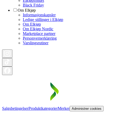
Elkjøpfondet
Black Friday
Om Elkjøp
Informasjonskapsler
Ledige stillinger i Elkjøp
Om Elkjøp
Om Elkjøp Nordic
Marketplace partner
Personvernerklæring
Varslingsrutiner
Salgsbetingelser
Produktkategorier
Merker
Administrer cookies