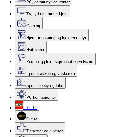
PC, datautstyr og kontor
TV, lyd og smarte hjem
Gaming
Hjem, rengjøring og kjøkkenutstyr
Hvitevarer
Personlig pleie, skjønnhet og velvære
Epoq kjøkken og vaskerom
Sport, hobby og fritid
PC-komponenter
LEGO
Outlet
Tjenester og tilbehør