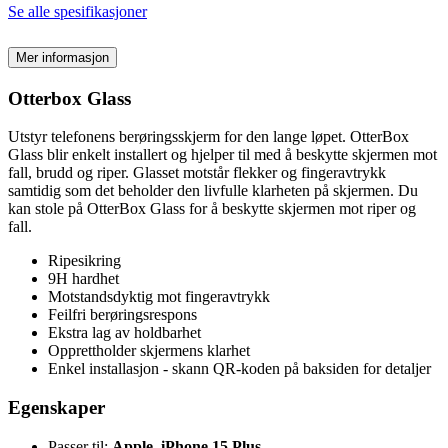
Se alle spesifikasjoner
Mer informasjon
Otterbox Glass
Utstyr telefonens berøringsskjerm for den lange løpet. OtterBox
Glass blir enkelt installert og hjelper til med å beskytte skjermen mot
fall, brudd og riper. Glasset motstår flekker og fingeravtrykk
samtidig som det beholder den livfulle klarheten på skjermen. Du
kan stole på OtterBox Glass for å beskytte skjermen mot riper og
fall.
Ripesikring
9H hardhet
Motstandsdyktig mot fingeravtrykk
Feilfri berøringsrespons
Ekstra lag av holdbarhet
Opprettholder skjermens klarhet
Enkel installasjon - skann QR-koden på baksiden for detaljer
Egenskaper
Passer til:
Apple, iPhone 15 Plus