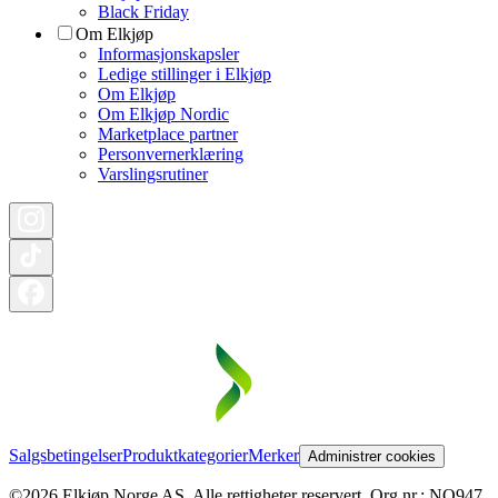
Black Friday
Om Elkjøp
Informasjonskapsler
Ledige stillinger i Elkjøp
Om Elkjøp
Om Elkjøp Nordic
Marketplace partner
Personvernerklæring
Varslingsrutiner
Salgsbetingelser
Produktkategorier
Merker
Administrer cookies
©2026 Elkjøp Norge AS. Alle rettigheter reservert. Org nr.: NO947