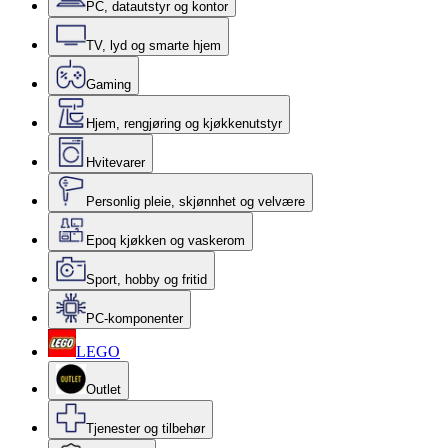
PC, datautstyr og kontor
TV, lyd og smarte hjem
Gaming
Hjem, rengjøring og kjøkkenutstyr
Hvitevarer
Personlig pleie, skjønnhet og velvære
Epoq kjøkken og vaskerom
Sport, hobby og fritid
PC-komponenter
LEGO
Outlet
Tjenester og tilbehør