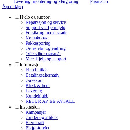
Levering, montering og klargjøring
Prismatch
Åpent kjøp
Hjelp og support
Reparasjon og service
Support via fjernhjelp
Forsikring: meld skade
Kontakt oss
Pakkesporing
Ordreretur og endring
Ofte stilte spørsmål
Mer: Hjelp og support
Informasjon
Finn butikk
Betalingsalternativ
Gavekort
Klikk & hent
Levering
Kundeklubb
RETUR AV EE-AVFALL
Inspirasjon
Kampanjer
Guider og artikler
Bærekraft
Elkjøpfondet