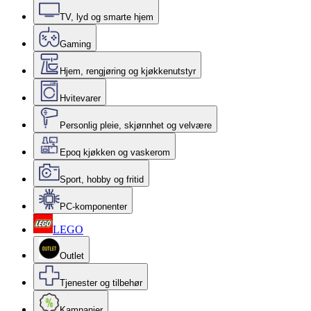
TV, lyd og smarte hjem
Gaming
Hjem, rengjøring og kjøkkenutstyr
Hvitevarer
Personlig pleie, skjønnhet og velvære
Epoq kjøkken og vaskerom
Sport, hobby og fritid
PC-komponenter
LEGO
Outlet
Tjenester og tilbehør
Kampanjer