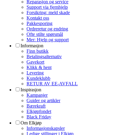
Reparasjon og service
Support via fjernhjelp
Forsikring: meld skade
Kontakt oss
Pakkesporing
Ordreretur og endring
Ofte stilte spørsmål
Mer: Hjelp og support
Informasjon
Finn butikk
Betalingsalternativ
Gavekort
Klikk & hent
Levering
Kundeklubb
RETUR AV EE-AVFALL
Inspirasjon
Kampanjer
Guider og artikler
Bærekraft
Elkjøpfondet
Black Friday
Om Elkjøp
Informasjonskapsler
Ledige stillinger i Elkjøp