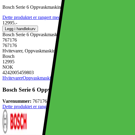
Bosch Serie 6 Oppvaskmaskin SMU6ZCW71S (Hvit)
Dette produktet er rangert med 4.7 av 5 stjerner.
4.7
548
12995.-
Legg i handlekurv
Bosch Serie 6 Oppvaskmaskin SMU6ZCW71S (Hvit)
767176
767176
Hvitevarer, Oppvaskmaskin
Bosch
12995
NOK
4242005459803
Hvitevarer
Oppvaskmaskin
Bosch Serie 6 Oppvaskmaskin SMU6ZCW71S (Hvit)
Varenummer:
767176
Dette produktet er rangert med 4.7 av 5 stjerner.
4.7
548