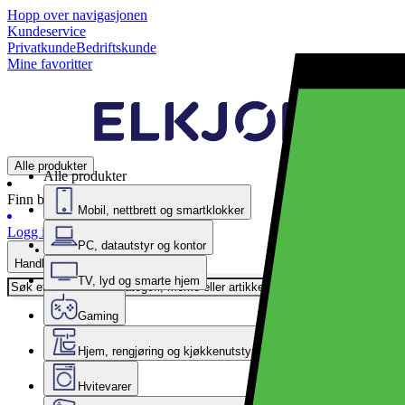
Hopp over navigasjonen
Kundeservice
Privatkunde
Bedriftskunde
Mine favoritter
Alle produkter
Alle produkter
Finn butikk
Mobil, nettbrett og smartklokker
Logg inn
PC, datautstyr og kontor
Handlekurv
TV, lyd og smarte hjem
Gaming
Hjem, rengjøring og kjøkkenutstyr
Hvitevarer