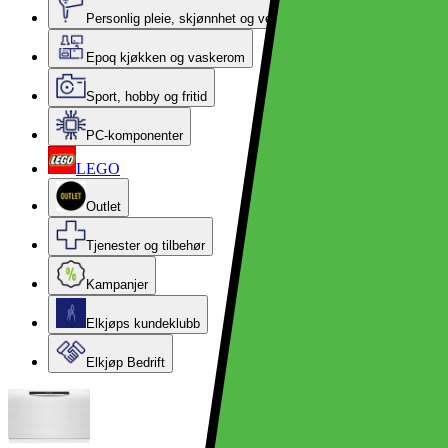
Personlig pleie, skjønnhet og velvære
Epoq kjøkken og vaskerom
Sport, hobby og fritid
PC-komponenter
LEGO
Outlet
Tjenester og tilbehør
Kampanjer
Elkjøps kundeklubb
Elkjøp Bedrift