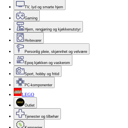
TV, lyd og smarte hjem
Gaming
Hjem, rengjøring og kjøkkenutstyr
Hvitevarer
Personlig pleie, skjønnhet og velvære
Epoq kjøkken og vaskerom
Sport, hobby og fritid
PC-komponenter
LEGO
Outlet
Tjenester og tilbehør
Kampanjer