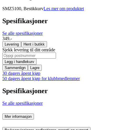
SMZ5100, Bestikkurv
Les mer om produktet
Spesifikasjoner
Se alle spesifikasjoner
349.-
Levering
Hent i butikk
Sjekk levering til ditt område
Legg i handlekurv
Sammenlign
Lagre
30 dagers åpent kjøp
50 dagers åpent kjøp for klubbmedlemmer
Spesifikasjoner
Se alle spesifikasjoner
Mer informasjon