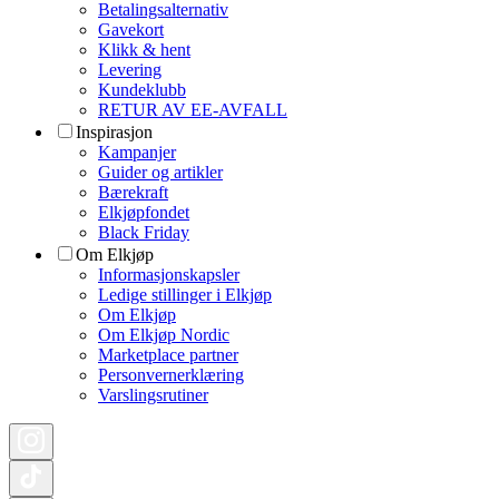
Betalingsalternativ
Gavekort
Klikk & hent
Levering
Kundeklubb
RETUR AV EE-AVFALL
Inspirasjon
Kampanjer
Guider og artikler
Bærekraft
Elkjøpfondet
Black Friday
Om Elkjøp
Informasjonskapsler
Ledige stillinger i Elkjøp
Om Elkjøp
Om Elkjøp Nordic
Marketplace partner
Personvernerklæring
Varslingsrutiner