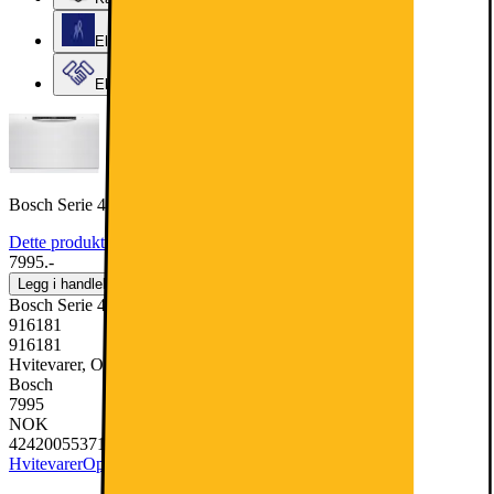
Elkjøps kundeklubb
Elkjøp Bedrift
Bosch Serie 4 Oppvaskmaskin SMU4HTW74S (Hvit)
Dette produktet er rangert med 4.4 av 5 stjerner.
4.4
37
7995.-
Legg i handlekurv
Bosch Serie 4 Oppvaskmaskin SMU4HTW74S (Hvit)
916181
916181
Hvitevarer, Oppvaskmaskin
Bosch
7995
NOK
4242005537198
Hvitevarer
Oppvaskmaskin