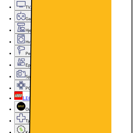
TV, lyd og smarte hjem
Gaming
Hjem, rengjøring og kjøkkenutstyr
Hvitevarer
Personlig pleie, skjønnhet og velvære
Epoq kjøkken og vaskerom
Sport, hobby og fritid
PC-komponenter
LEGO
Outlet
Tjenester og tilbehør
Kampanjer