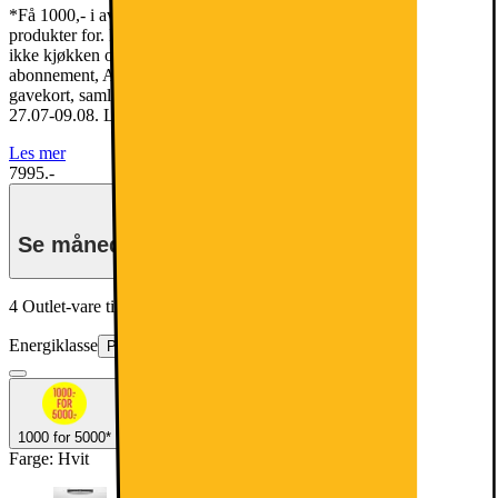
*Få 1000,- i avslag for hver 5000,- du handler to eller flere
produkter for. Hvert produkt må koste minimum 500 kroner. Gjelder
ikke kjøkken og interiør, tjenester, pc-komponenter, mobiltelefoner,
abonnement, Apple, Dyson, Dreame, Roborock, konsoller, spill,
gavekort, samlekort og marketplace-produkter. . Kampanjen varer
27.07-09.08. Les kampanjevilkår her:
Les mer
7995.-
Se månedspris for delbetaling.
4 Outlet-vare tilgjengelig
Fra 3598.-
Energiklasse
Produktdatablad
1000 for 5000*
Farge
:
Hvit