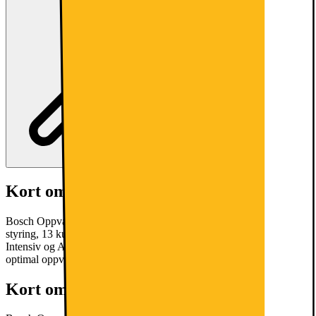
Kort om produktet
Bosch Oppvaskmaskin SMU4HTW74SWi-Fi Yes har Wi-Fi-
styring, 13 kuverter, stille 44 dB drift, og seks programmer inkludert
Intensiv og Auto, alt tilgjengelig via Home Connect-appen for
optimal oppvaskytelse.
Les mer om produktet
Kort om produktet