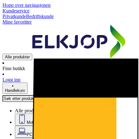
Hopp over navigasjonen
Kundeservice
Privatkunde
Bedriftskunde
Mine favoritter
Alle produkter
Finn butikk
Logg inn
Handlekurv
Alle produkter
Mobil, nettbrett og smartklokker
PC, datautstyr og kontor