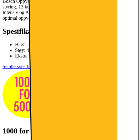
Bosch Oppvaskmaskin SMU4HTW74SWi-Fi Yes har Wi-Fi-
styring, 13 kuverter, stille 44 dB drift, og seks programmer inkludert
Intensiv og Auto, alt tilgjengelig via Home Connect-appen for
optimal oppvaskytelse.
Les mer om produktet
Spesifikasjoner
H: 81,5 cm, B: 59,8 cm, D: 57,3 cm
Støy: 44dB / Kuverter: 13
Ekstra Tørr
Se alle spesifikasjoner
1000 for 5000*