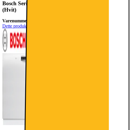
Bosch Serie 4 Oppvaskmaskin SMU4HTW74S
(Hvit)
Varenummer:
916181
Dette produktet er rangert med 4.4 av 5 stjerner.
4.4
37