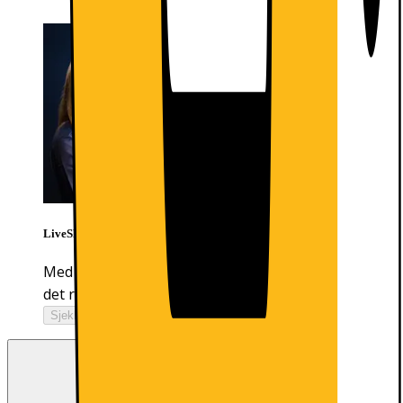
LiveShopping
Med Live Shopping får du eksperthjelp til å finne
det rette produktet, direkte fra våre ansatte
Sjekker åpningstider...