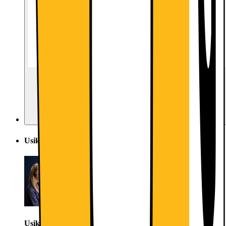
Usikker på hva du skal velge? Direkte hjelp fra butikk
Usikker på hva du skal velge? Direkte hjelp fra butikk