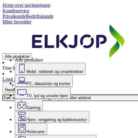
Hopp over navigasjonen
Kundeservice
Privatkunde
Bedriftskunde
Mine favoritter
Alle produkter
Alle produkter
Finn butikk
Mobil, nettbrett og smartklokker
Logg inn
PC, datautstyr og kontor
Handlekurv
TV, lyd og smarte hjem
Gaming
Hjem, rengjøring og kjøkkenutstyr
Hvitevarer