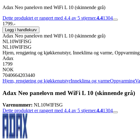
Adax Neo panelovn med WiFi L 10 (skinnende grå)
Dette produktet er rangert med 4.4 av 5 stjerner.
4.4
1304
1799.-
Legg i handlekurv
Adax Neo panelovn med WiFi L 10 (skinnende grå)
NL10WIFISG
NL10WIFISG
Hjem, rengjøring og kjøkkenutstyr, Inneklima og varme, Oppvarmin
Adax
1799
NOK
7040664203440
Hjem, rengjøring og kjøkkenutstyr
Inneklima og varme
Oppvarming
Va
Adax Neo panelovn med WiFi L 10 (skinnende grå)
Varenummer:
NL10WIFISG
Dette produktet er rangert med 4.4 av 5 stjerner.
4.4
1304