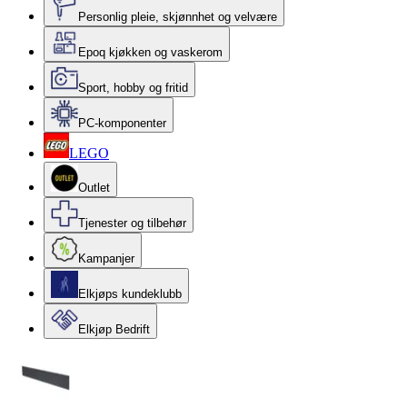
Personlig pleie, skjønnhet og velvære
Epoq kjøkken og vaskerom
Sport, hobby og fritid
PC-komponenter
LEGO
Outlet
Tjenester og tilbehør
Kampanjer
Elkjøps kundeklubb
Elkjøp Bedrift