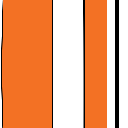
Varmhvitt lys
Dimbar
Se alle spesifikasjoner
56.-
1 Outlet-vare tilgjengelig
Fra 25.-
Energiklasse
Produktdatablad
Levering
Hent i butikk
Sjekk levering til ditt område
Legg i handlekurv
Sammenlign
Lagre
30 dagers åpent kjøp
50 dagers åpent kjøp for klubbmedlemmer
Spesifikasjoner
2,6 W, 270 lm, GU10
Varmhvitt lys
Dimbar