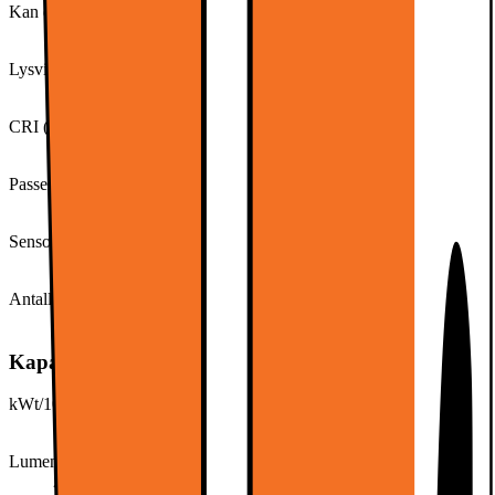
Kan dimmes
Ja
Lysvinkel
36°
CRI (Colour Rendering Index)
90
Passer til
Innendørs
Sensor
Nei
Antall brytersykluser
50000
Kapasitet, forbruk og effekt
kWt/1000t
3
Lumen (lm)
270