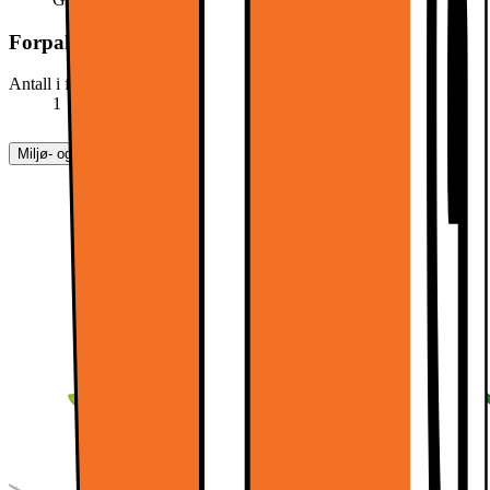
Forpakningens innhold
Antall i forpakning
1
Miljø- og sikkerhetsinformasjon