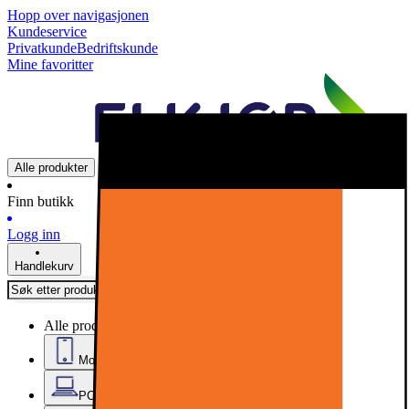
Hopp over navigasjonen
Kundeservice
Privatkunde
Bedriftskunde
Mine favoritter
Alle produkter
Finn butikk
Logg inn
Handlekurv
Alle produkter
Mobil, nettbrett og smartklokker
PC, datautstyr og kontor