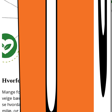
Hvorfor publiserer vi miljøparametere?
Mange forbrukere synes kanskje at det er vanskelig å
velge bærekraftig. I Elkjøp ønsker vi å gjøre det lettere å
se hvordan produktene våre er produsert og hva slags
miljø- og klimapåvirkning de har.