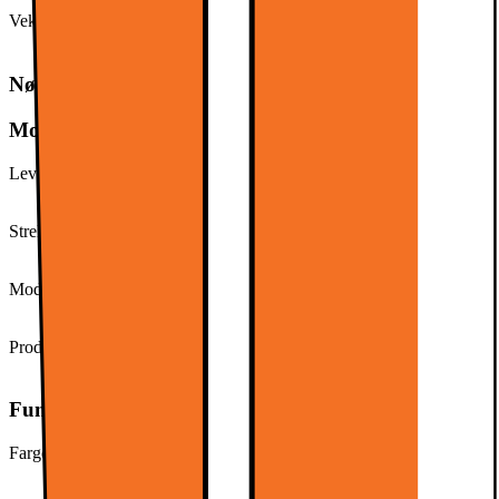
Vekt ink. emballasje
68,0 g
Nøkkelspesifikasjon
Modellbeskrivelse
Leverandørens artikkelnummer
929002065503
Strekkode (EAN)
8718699774110
Modellnavn
Philips 871869977411000
Produkttype
LED-pære
Funksjoner og egenskaper
Fargetemperatur (Kelvin)
2200-2700