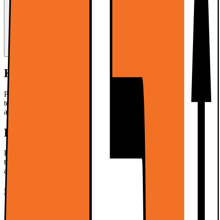
Kort om produktet
Philips LED-spotlys er en dimbar spotlys med WarmGlow-
teknologi, stor effektivitet og lang levetid. Lag enkelt den perfekte
atmosfæren hjemme når som helst.
Les mer om produktet
Kort om produktet
Philips LED-spotlys er en dimbar spotlys med WarmGlow-
teknologi, stor effektivitet og lang levetid. Lag enkelt den perfekte
atmosfæren hjemme når som helst.
Les mer om produktet
Spesifikasjoner
2,6 W, 270 lm, GU10