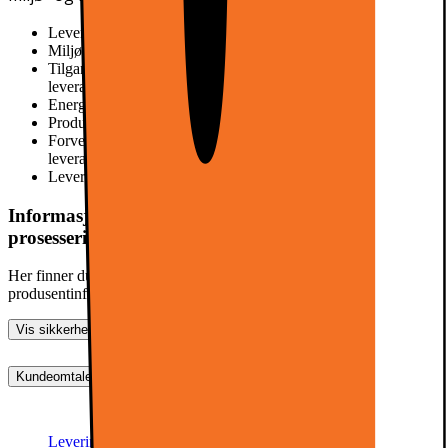
Leverandørens EcoVadis-score
Miljømerking av tredjepart
Ingen godkjenning
Tilgang til reservedeler, antall år
Informasjon ikke oppgitt av
leverandør
Energimerke
F
Produsert i
Kina
Forventet levetid, antall år
Informasjon ikke oppgitt av
leverandør
Leverandørens kalkulasjoner av forventet levetid
les mer her
Informasjon om produktsikkerhet og data
prosessering
Her finner du informasjon om generell produktsikkerhet og
produsentinformasjon
Vis sikkerhetsinformasjon
Kundeomtale (2)
Dette produktet er rangert med 5 av 5 stjerner.
5
2
Levering, montering og klargjøring
Prismatch