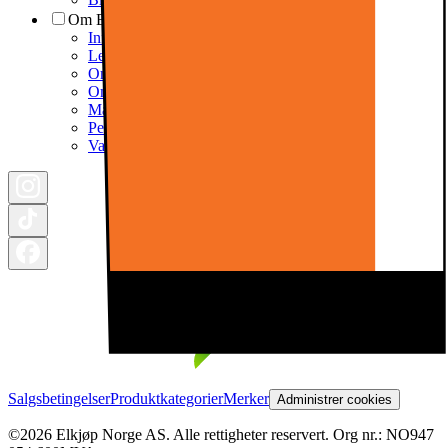
Om Elkjøp
Informasjonskapsler
Ledige stillinger i Elkjøp
Om Elkjøp
Om Elkjøp Nordic
Marketplace partner
Personvernerklæring
Varslingsrutiner
Salgsbetingelser
Produktkategorier
Merker
Administrer cookies
©2026 Elkjøp Norge AS. Alle rettigheter reservert. Org nr.: NO947