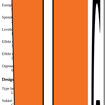
Energiklasse
F
Spenning (Volt)
220-240
Levetid i timer (ca)
15000
Effekt sammenlignet med glødepære (Watt)
35
Effekt (Watt)
2.6
Oppstartstid (sek)
0.5
Design, form og plassering
Type belysning
LED
Sokkel
GU10