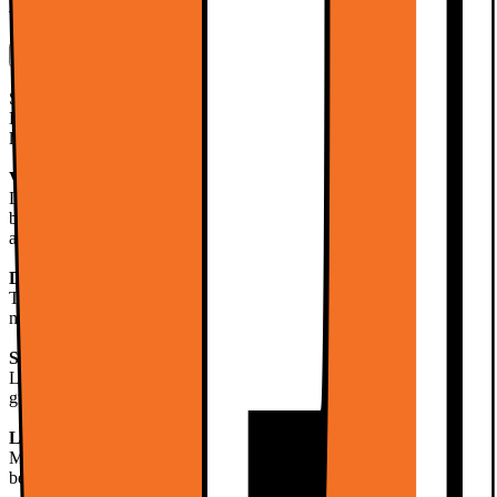
Se alle spesifikasjoner
Mer informasjon
Skap den perfekte atmosfæren hjemme med
Philips LED-spotlys
.
Den kan enkelt dimmes til en varm glød, og takket være dens lange
levetid, trenger den ikke å bli byttet ut på veldig lang tid.
Varmt lys
La øynene hvile etter en lang dag, takket være spotlysets varme
belysning. Kombiner flere spotlys for å skape den perfekte
atmosfæren.
Dimbar
Tilpass spotlyset til enhver anledning, enten du er i humør for en
morsom stund med venner, eller romantisk kveld med din kjære.
Strålevinkel
Lys opp det som er viktig, med en direkte fokusert strålevinkel på 36
grader.
Lang levetid
Med den eksepsjonelle levetiden til LED-spotlyset, vil du ha
belysning for opptil 15000 timer.