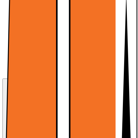
LiveShopping
Med Live Shopping får du eksperthjelp til å finne
det rette produktet, direkte fra våre ansatte
Sjekker åpningstider...