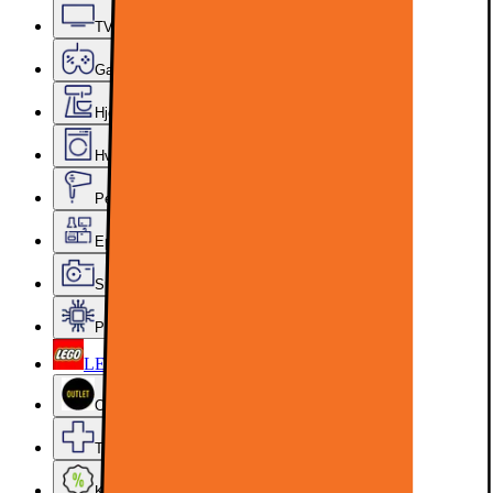
TV, lyd og smarte hjem
Gaming
Hjem, rengjøring og kjøkkenutstyr
Hvitevarer
Personlig pleie, skjønnhet og velvære
Epoq kjøkken og vaskerom
Sport, hobby og fritid
PC-komponenter
LEGO
Outlet
Tjenester og tilbehør
Kampanjer