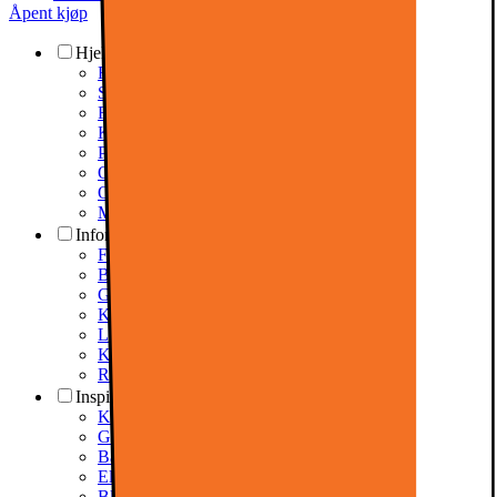
Åpent kjøp
Hjelp og support
Reparasjon og service
Support via fjernhjelp
Forsikring: meld skade
Kontakt oss
Pakkesporing
Ordreretur og endring
Ofte stilte spørsmål
Mer: Hjelp og support
Informasjon
Finn butikk
Betalingsalternativ
Gavekort
Klikk & hent
Levering
Kundeklubb
RETUR AV EE-AVFALL
Inspirasjon
Kampanjer
Guider og artikler
Bærekraft
Elkjøpfondet
Black Friday