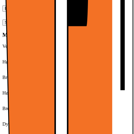
Bruksanvisninger, nedlastinger, garanti og support
Spesifikasjoner
Mål og vekt
Vekt (g)
50
Høyde (cm)
5.4
Bredde (cm)
5
Høyde (ink. emballasje)
52,0 mm
Bredde (ink. emballasje)
66,0 mm
Dybde (ink. emballasje)
112,0 mm