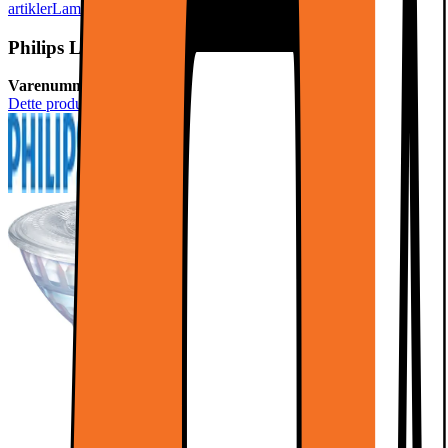
artikler
Lamper og belysning
LED-lamper og lyspærer
Philips LED-spotlys 35W
Varenummer:
220935
Dette produktet er rangert med 5 av 5 stjerner.
5
2