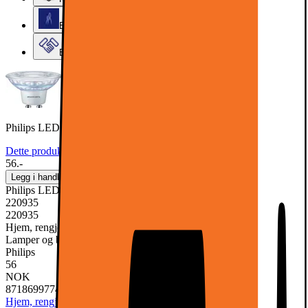
Elkjøps kundeklubb
Elkjøp Bedrift
Philips LED-spotlys 35W
Dette produktet er rangert med 5 av 5 stjerner.
5
2
56.-
Legg i handlekurv
Philips LED-spotlys 35W
220935
220935
Hjem, rengjøring og kjøkkenutstyr, Belysning og elektriske artikler,
Lamper og belysning, LED-lamper og lyspærer
Philips
56
NOK
8718699774110
Hjem, rengjøring og kjøkkenutstyr
Belysning og elektriske