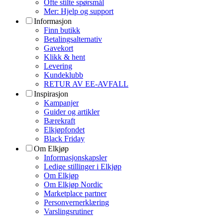
Ofte stilte spørsmål
Mer: Hjelp og support
Informasjon
Finn butikk
Betalingsalternativ
Gavekort
Klikk & hent
Levering
Kundeklubb
RETUR AV EE-AVFALL
Inspirasjon
Kampanjer
Guider og artikler
Bærekraft
Elkjøpfondet
Black Friday
Om Elkjøp
Informasjonskapsler
Ledige stillinger i Elkjøp
Om Elkjøp
Om Elkjøp Nordic
Marketplace partner
Personvernerklæring
Varslingsrutiner