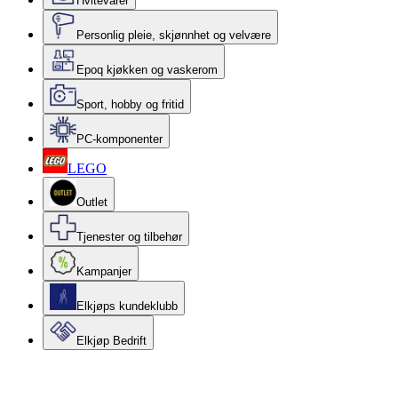
Hvitevarer
Personlig pleie, skjønnhet og velvære
Epoq kjøkken og vaskerom
Sport, hobby og fritid
PC-komponenter
LEGO
Outlet
Tjenester og tilbehør
Kampanjer
Elkjøps kundeklubb
Elkjøp Bedrift