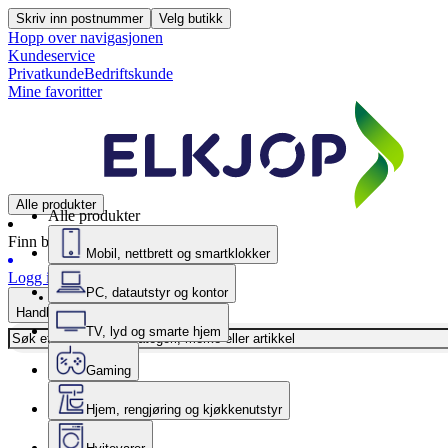
Skriv inn postnummer
Velg butikk
Hopp over navigasjonen
Kundeservice
Privatkunde
Bedriftskunde
Mine favoritter
Alle produkter
Alle produkter
Finn butikk
Mobil, nettbrett og smartklokker
Logg inn
PC, datautstyr og kontor
Handlekurv
TV, lyd og smarte hjem
Gaming
Hjem, rengjøring og kjøkkenutstyr