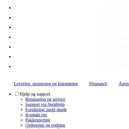
Levering, montering og klargjøring
Prismatch
Åpent
Hjelp og support
Reparasjon og service
Support via fjernhjelp
Forsikring: meld skade
Kontakt oss
Pakkesporing
Ordreretur og endring