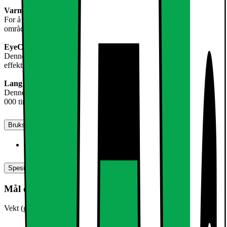
Varmt, hvitt lys
For å holde områdene sterkt belyst, er denne typen lys egnet for
områder som hjemmekontorer, kjøkken eller stuer.
EyeComfort
Denne pæren har EyeComfort-design som har en mer beroligende
effekt for øynene.
Lang levetid
Denne LED-pæren tilbyr en eksepsjonell lang levetid på opptil 50
000 timer.
Bruksanvisninger, nedlastinger, garanti og support
Produktdatablad (engelsk)
[
pdf
]
Spesifikasjoner
Mål og vekt
Vekt (g)
14