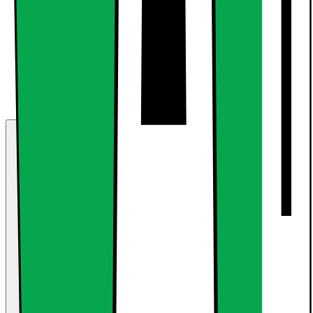
LiveShopping
Med Live Shopping får du eksperthjelp til å finne
det rette produktet, direkte fra våre ansatte
Sjekker åpningstider...