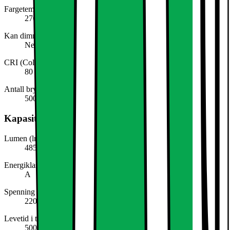
Fargetemperatur (Kelvin)
2700
Kan dimmes
Nei
CRI (Colour Rendering Index)
80
Antall brytersykluser
50000
Kapasitet, forbruk og effekt
Lumen (lm)
485
Energiklasse
A
Spenning (Volt)
220-240
Levetid i timer (ca)
50000