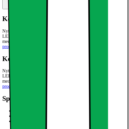
Kort om produktet
Nyt et godt belyst hjem og tilpass lampene dine med Philips Classic
LED-lyspære 2,3W B35 E14, en pære med tradisjonelt utseende
med moderne LED-teknologi og EyeComfort-design.
Les mer om
produktet
Kort om produktet
Nyt et godt belyst hjem og tilpass lampene dine med Philips Classic
LED-lyspære 2,3W B35 E14, en pære med tradisjonelt utseende
med moderne LED-teknologi og EyeComfort-design.
Les mer om
produktet
Spesifikasjoner
2,3W, 485 lm, E14
Varmt, hvitt lys
EyeComfort