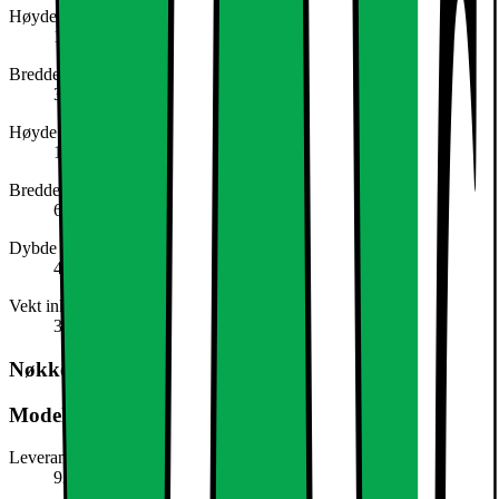
Høyde (cm)
11.1
Bredde (cm)
3.5
Høyde (ink. emballasje)
146,0 mm
Bredde (ink. emballasje)
63,0 mm
Dybde (ink. emballasje)
46,0 mm
Vekt ink. emballasje
33,0 g
Nøkkelspesifikasjon
Modellbeskrivelse
Leverandørens artikkelnummer
929003625901