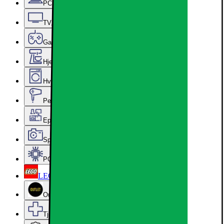
PC, datautstyr og kontor
TV, lyd og smarte hjem
Gaming
Hjem, rengjøring og kjøkkenutstyr
Hvitevarer
Personlig pleie, skjønnhet og velvære
Epoq kjøkken og vaskerom
Sport, hobby og fritid
PC-komponenter
LEGO
Outlet
Tjenester og tilbehør