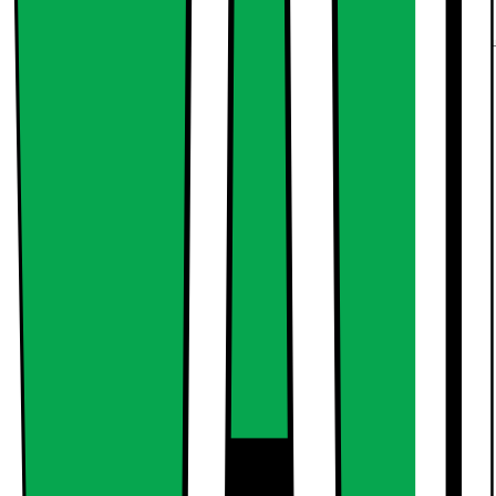
Usikker på hva du skal velge? Direkte hjelp fra butikk
Usikker på hva du skal velge? Direkte hjelp fra butikk