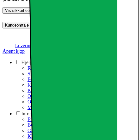
Vis sikkerhetsinformasjon
Kundeomtale (0)
Dette produktet er ikke rangert enda.
0
Levering, montering og klargjøring
Prismatch
Åpent kjøp
Hjelp og support
Reparasjon og service
Support via fjernhjelp
Forsikring: meld skade
Kontakt oss
Pakkesporing
Ordreretur og endring
Ofte stilte spørsmål
Mer: Hjelp og support
Informasjon
Finn butikk
Betalingsalternativ
Gavekort
Klikk & hent