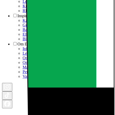
Levering
Kundeklubb
RETUR AV EE-AVFALL
Inspirasjon
Kampanjer
Guider og artikler
Bærekraft
Elkjøpfondet
Black Friday
Om Elkjøp
Informasjonskapsler
Ledige stillinger i Elkjøp
Om Elkjøp
Om Elkjøp Nordic
Marketplace partner
Personvernerklæring
Varslingsrutiner