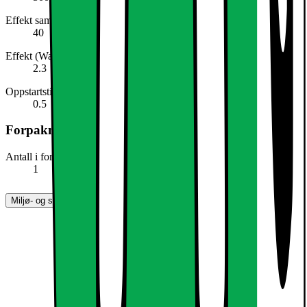
Effekt sammenlignet med glødepære (Watt)
40
Effekt (Watt)
2.3
Oppstartstid (sek)
0.5
Forpakningens innhold
Antall i forpakning
1
Miljø- og sikkerhetsinformasjon