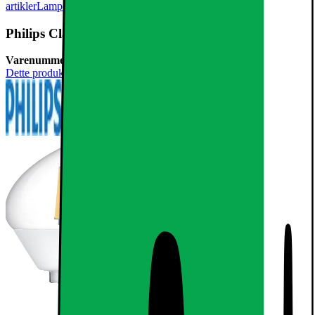
artikler
Lamper og belysning
LED-lamper og lyspærer
Philips Classic LED-lyspære 2,3W B35 E14
Varenummer:
635634
Dette produktet er ikke rangert enda.
0