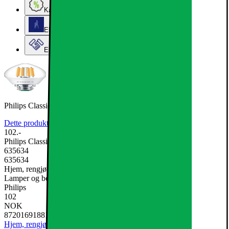
Kampanjer
Elkjøps kundeklubb
Elkjøp Bedrift
Philips Classic LED-lyspære 2,3W B35 E14
Dette produktet er ikke rangert enda.
0
102.-
Philips Classic LED-lyspære 2,3W B35 E14
635634
635634
Hjem, rengjøring og kjøkkenutstyr, Belysning og elektriske artikler,
Lamper og belysning, LED-lamper og lyspærer
Philips
102
NOK
8720169188136
Hjem, rengjøring og kjøkkenutstyr
Belysning og elektriske