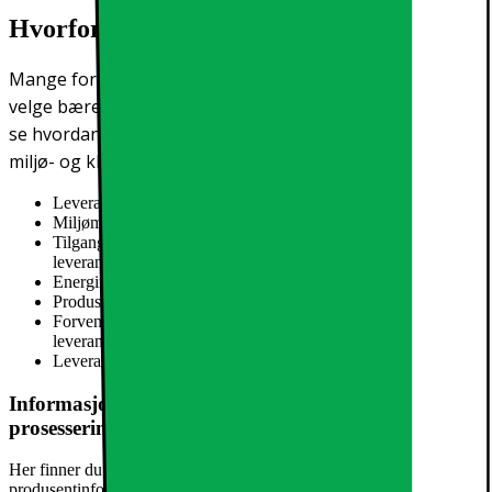
Hvorfor publiserer vi miljøparametere?
Mange forbrukere synes kanskje at det er vanskelig å
velge bærekraftig. I Elkjøp ønsker vi å gjøre det lettere å
se hvordan produktene våre er produsert og hva slags
miljø- og klimapåvirkning de har.
Leverandørens EcoVadis-score
Miljømerking av tredjepart
Ingen 3. parts miljømerking
Tilgang til reservedeler, antall år
Informasjon ikke oppgitt av
leverandør
Energimerke
A
Produsert i
Kina
Forventet levetid, antall år
Informasjon ikke oppgitt av
leverandør
Leverandørens kalkulasjoner av forventet levetid
les mer her
Informasjon om produktsikkerhet og data
prosessering
Her finner du informasjon om generell produktsikkerhet og
produsentinformasjon