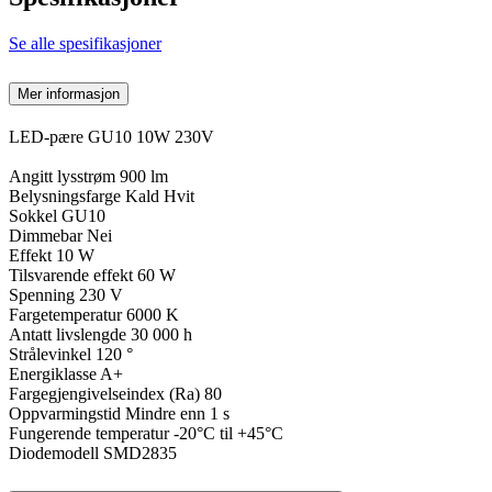
Se alle spesifikasjoner
Mer informasjon
LED-pære GU10 10W 230V
Angitt lysstrøm 900 lm
Belysningsfarge Kald Hvit
Sokkel GU10
Dimmebar Nei
Effekt 10 W
Tilsvarende effekt 60 W
Spenning 230 V
Fargetemperatur 6000 K
Antatt livslengde 30 000 h
Strålevinkel 120 °
Energiklasse A+
Fargegjengivelseindex (Ra) 80
Oppvarmingstid Mindre enn 1 s
Fungerende temperatur -20°C til +45°C
Diodemodell SMD2835