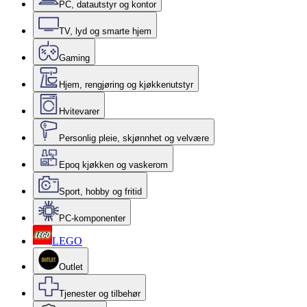
PC, datautstyr og kontor
TV, lyd og smarte hjem
Gaming
Hjem, rengjøring og kjøkkenutstyr
Hvitevarer
Personlig pleie, skjønnhet og velvære
Epoq kjøkken og vaskerom
Sport, hobby og fritid
PC-komponenter
LEGO
Outlet
Tjenester og tilbehør