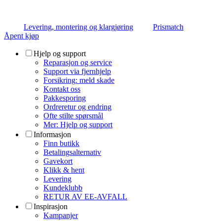
Levering, montering og klargjøring
Prismatch
Åpent kjøp
Hjelp og support
Reparasjon og service
Support via fjernhjelp
Forsikring: meld skade
Kontakt oss
Pakkesporing
Ordreretur og endring
Ofte stilte spørsmål
Mer: Hjelp og support
Informasjon
Finn butikk
Betalingsalternativ
Gavekort
Klikk & hent
Levering
Kundeklubb
RETUR AV EE-AVFALL
Inspirasjon
Kampanjer