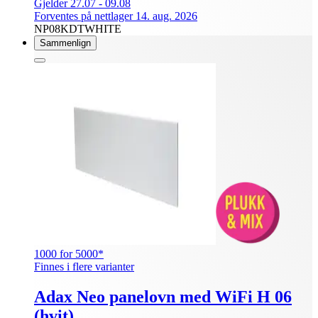
Gjelder 27.07 - 09.08
Forventes på nettlager 14. aug. 2026
NP08KDTWHITE
Sammenlign
1000 for 5000*
Finnes i flere varianter
Adax Neo panelovn med WiFi H 06
(hvit)