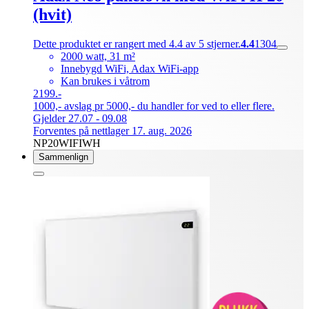
(hvit)
Dette produktet er rangert med 4.4 av 5 stjerner.
4.4
1304
2000 watt, 31 m²
Innebygd WiFi, Adax WiFi-app
Kan brukes i våtrom
2199.-
1000,- avslag pr 5000,- du handler for ved to eller flere.
Gjelder 27.07 - 09.08
Forventes på nettlager 17. aug. 2026
NP20WIFIWH
Sammenlign