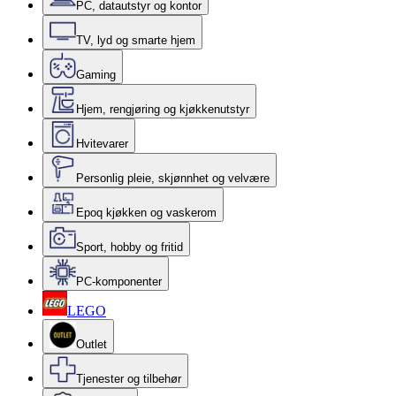
PC, datautstyr og kontor
TV, lyd og smarte hjem
Gaming
Hjem, rengjøring og kjøkkenutstyr
Hvitevarer
Personlig pleie, skjønnhet og velvære
Epoq kjøkken og vaskerom
Sport, hobby og fritid
PC-komponenter
LEGO
Outlet
Tjenester og tilbehør