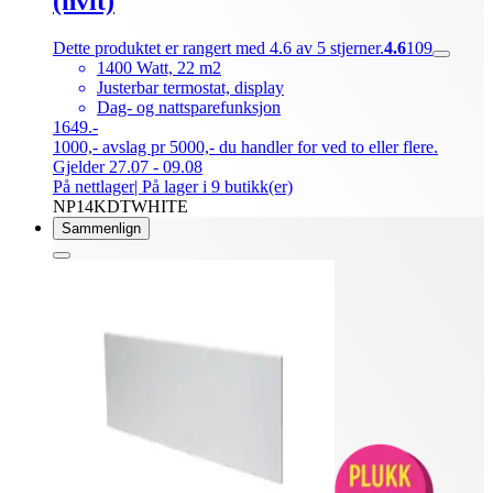
(hvit)
Dette produktet er rangert med 4.6 av 5 stjerner.
4.6
109
1400 Watt, 22 m2
Justerbar termostat, display
Dag- og nattsparefunksjon
1649.-
1000,- avslag pr 5000,- du handler for ved to eller flere.
Gjelder 27.07 - 09.08
På nettlager
| På lager i 9 butikk(er)
NP14KDTWHITE
Sammenlign