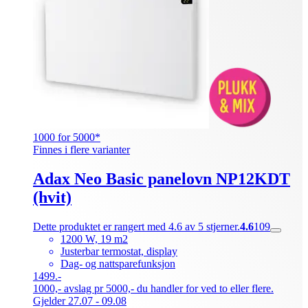
1000 for 5000*
Finnes i flere varianter
Adax Neo Basic panelovn NP12KDT
(hvit)
Dette produktet er rangert med 4.6 av 5 stjerner.
4.6
109
1200 W, 19 m2
Justerbar termostat, display
Dag- og nattsparefunksjon
1499.-
1000,- avslag pr 5000,- du handler for ved to eller flere.
Gjelder 27.07 - 09.08