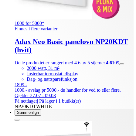
1000 for 5000*
Finnes i flere varianter
Adax Neo Basic panelovn NP20KDT
(hvit)
Dette produktet er rangert med 4.6 av 5 stjerner.
4.6
109
2000 watt, 31 m²
Justerbar termostat, display
Dag- og nattsparefunksjon
1899.-
1000,- avslag pr 5000,- du handler for ved to eller flere.
Gjelder 27.07 - 09.08
På nettlager
| På lager i 1 butikk(er)
NP20KDTWHITE
Sammenlign