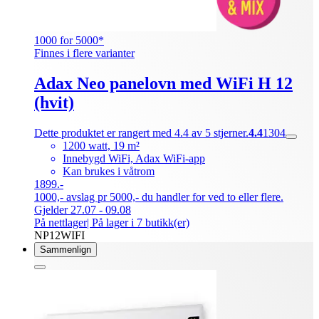
1000 for 5000*
Finnes i flere varianter
Adax Neo panelovn med WiFi H 12
(hvit)
Dette produktet er rangert med 4.4 av 5 stjerner.
4.4
1304
1200 watt, 19 m²
Innebygd WiFi, Adax WiFi-app
Kan brukes i våtrom
1899.-
1000,- avslag pr 5000,- du handler for ved to eller flere.
Gjelder 27.07 - 09.08
På nettlager
| På lager i 7 butikk(er)
NP12WIFI
Sammenlign