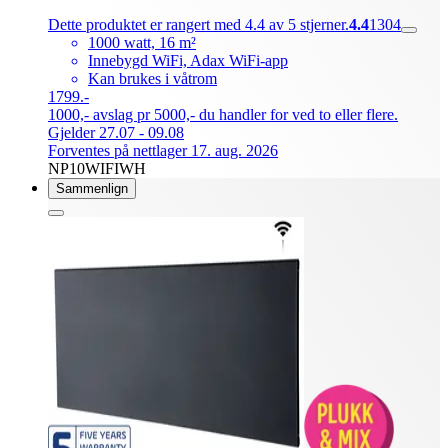
Dette produktet er rangert med 4.4 av 5 stjerner.
4.4
1304
1000 watt, 16 m²
Innebygd WiFi, Adax WiFi-app
Kan brukes i våtrom
1799.-
1000,- avslag pr 5000,- du handler for ved to eller flere.
Gjelder 27.07 - 09.08
Forventes på nettlager 17. aug. 2026
NP10WIFIWH
Sammenlign