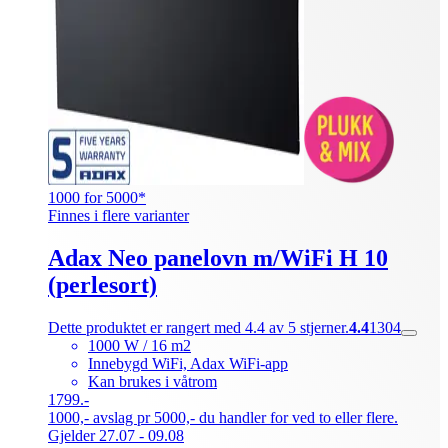
1000 for 5000*
Finnes i flere varianter
Adax Neo panelovn m/WiFi H 10
(perlesort)
Dette produktet er rangert med 4.4 av 5 stjerner.
4.4
1304
1000 W / 16 m2
Innebygd WiFi, Adax WiFi-app
Kan brukes i våtrom
1799.-
1000,- avslag pr 5000,- du handler for ved to eller flere.
Gjelder 27.07 - 09.08