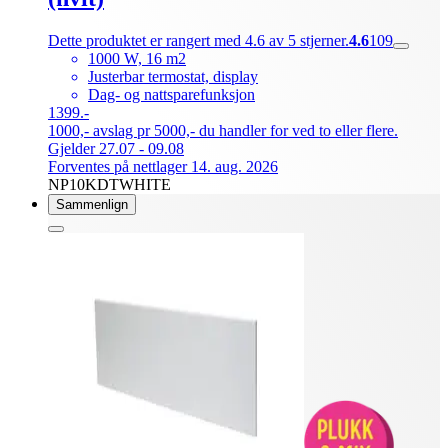
Dette produktet er rangert med 4.6 av 5 stjerner.
4.6
109
1000 W, 16 m2
Justerbar termostat, display
Dag- og nattsparefunksjon
1399.-
1000,- avslag pr 5000,- du handler for ved to eller flere.
Gjelder 27.07 - 09.08
Forventes på nettlager 14. aug. 2026
NP10KDTWHITE
Sammenlign