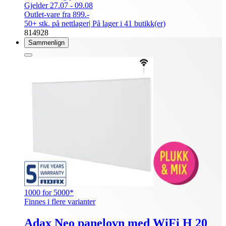
Gjelder 27.07 - 09.08
Outlet-vare fra 899.-
50+ stk. på nettlager
| På lager i 41 butikk(er)
814928
Sammenlign
1000 for 5000*
Finnes i flere varianter
Adax Neo panelovn med WiFi H 20