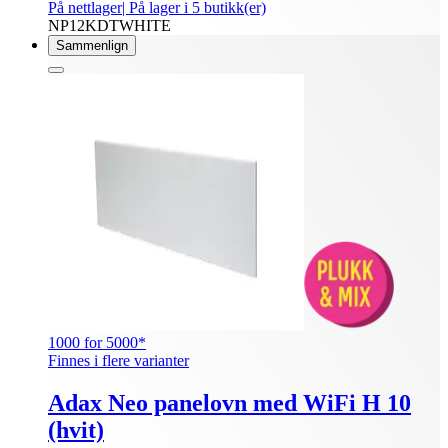
På nettlager
| På lager i 5 butikk(er)
NP12KDTWHITE
Sammenlign
1000 for 5000*
Finnes i flere varianter
Adax Neo panelovn med WiFi H 10
(hvit)