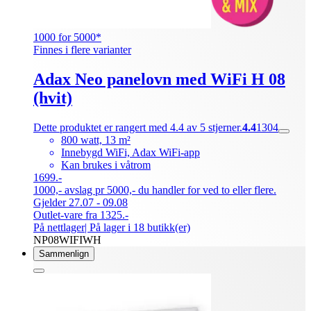
1000 for 5000*
Finnes i flere varianter
Adax Neo panelovn med WiFi H 08
(hvit)
Dette produktet er rangert med 4.4 av 5 stjerner.
4.4
1304
800 watt, 13 m²
Innebygd WiFi, Adax WiFi-app
Kan brukes i våtrom
1699.-
1000,- avslag pr 5000,- du handler for ved to eller flere.
Gjelder 27.07 - 09.08
Outlet-vare fra 1325.-
På nettlager
| På lager i 18 butikk(er)
NP08WIFIWH
Sammenlign