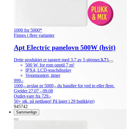
1000 for 5000*
Finnes i flere varianter
Apt Electric panelovn 500W (hvit)
Dette produktet er rangert med 3.7 av 5 stjerner.
3.7
3
500 W, for rom opptil 7 m²
IPX4, LCD-touchdisplay
Veggmontert, timer
999.-
1000,- avslag pr 5000,- du handler for ved to eller flere.
Gjelder 27.07 - 09.08
Outlet-vare fra 729.-
50+ stk. på nettlager
| På lager i 29 butikk(er)
945742
Sammenlign