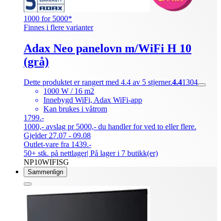
1000 for 5000*
Finnes i flere varianter
Adax Neo panelovn m/WiFi H 10
(grå)
Dette produktet er rangert med 4.4 av 5 stjerner.
4.4
1304
1000 W / 16 m2
Innebygd WiFi, Adax WiFi-app
Kan brukes i våtrom
1799.-
1000,- avslag pr 5000,- du handler for ved to eller flere.
Gjelder 27.07 - 09.08
Outlet-vare fra 1439.-
50+ stk. på nettlager
| På lager i 7 butikk(er)
NP10WIFISG
Sammenlign