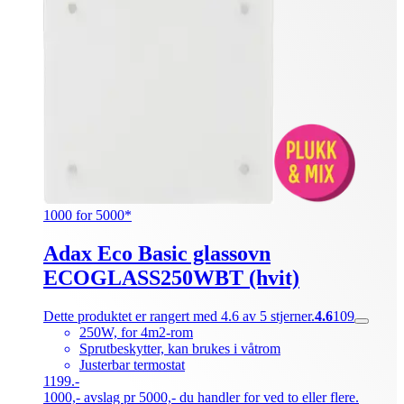
1000 for 5000*
Adax Eco Basic glassovn
ECOGLASS250WBT (hvit)
Dette produktet er rangert med 4.6 av 5 stjerner.
4.6
109
250W, for 4m2-rom
Sprutbeskytter, kan brukes i våtrom
Justerbar termostat
1199.-
1000,- avslag pr 5000,- du handler for ved to eller flere.