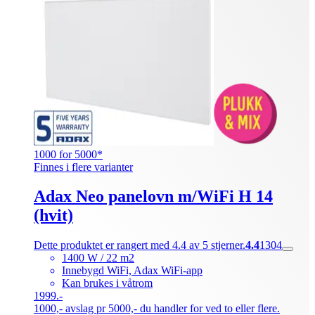
1000 for 5000*
Finnes i flere varianter
Adax Neo panelovn m/WiFi H 14
(hvit)
Dette produktet er rangert med 4.4 av 5 stjerner.
4.4
1304
1400 W / 22 m2
Innebygd WiFi, Adax WiFi-app
Kan brukes i våtrom
1999.-
1000,- avslag pr 5000,- du handler for ved to eller flere.