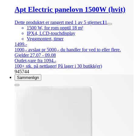
Apt Electric panelovn 1500W (hvit)
Dette produktet er rangert med 1 av 5 stjerner.
1
1
1500 W, for rom opptil 18 m²
IPX4, LCD-touchdisplay
Veggmontert, timer
1499.-
1000,- avslag pr 5000,- du handler for ved to eller flere.
Gjelder 27.07 - 09.08
Outlet-vare fra 1094.-
100+ stk. på nettlager
| På lager i 30 butikk(er)
945744
Sammenlign