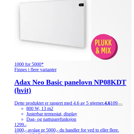
1000 for 5000*
Finnes i flere varianter
Adax Neo Basic panelovn NP08KDT
(hvit)
Dette produktet er rangert med 4.6 av 5 stjerner.
4.6
109
800 W, 13 m2
Justerbar termostat, display
Dag- og nattsparefunksjon
1299.-
1000,- avslag pr 5000,- du handler for ved to eller flere.