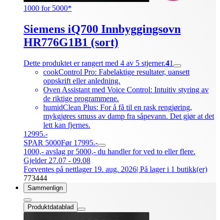
1000 for 5000*
Siemens iQ700 Innbyggingsovn
HR776G1B1 (sort)
Dette produktet er rangert med 4 av 5 stjerner.
4
1
cookControl Pro: Fabelaktige resultater, uansett
oppskrift eller anledning.
Oven Assistant med Voice Control: Intuitiv styring av
de riktige programmene.
humidClean Plus: For å få til en rask rengjøring,
mykgjøres smuss av damp fra såpevann. Det gjør at det
lett kan fjernes.
12995.-
SPAR 5000
Før 17995.-
1000,- avslag pr 5000,- du handler for ved to eller flere.
Gjelder 27.07 - 09.08
Forventes på nettlager 19. aug. 2026
| På lager i 1 butikk(er)
773444
Sammenlign
Produktdatablad