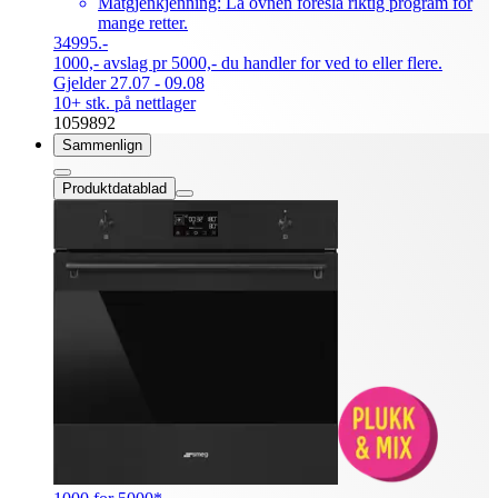
Matgjenkjenning: La ovnen foreslå riktig program for
mange retter.
34995.-
1000,- avslag pr 5000,- du handler for ved to eller flere.
Gjelder 27.07 - 09.08
10+ stk. på nettlager
1059892
Sammenlign
Produktdatablad