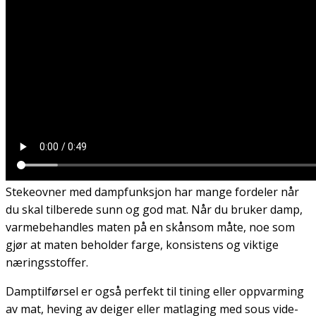
Stekeovner med dampfunksjon har mange fordeler når
du skal tilberede sunn og god mat. Når du bruker damp,
varmebehandles maten på en skånsom måte, noe som
gjør at maten beholder farge, konsistens og viktige
næringsstoffer.
Damptilførsel er også perfekt til tining eller oppvarming
av mat, heving av deiger eller matlaging med sous vide-