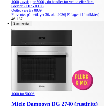
1000,- avslag pr 5000,- du handler for ved to eller flere.
Gjelder 27.07 - 09.08
Outlet-vare fra 8839.-
Forventes på nettlager 30. okt. 2026
| På lager i 1 butikk(er)
461187
Sammenlign
1000 for 5000*
Miele Dampovn DG 2740 (rustfritt)