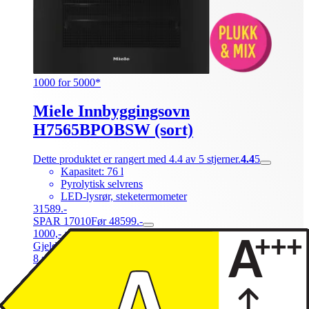
1000 for 5000*
Miele Innbyggingsovn
H7565BPOBSW (sort)
Dette produktet er rangert med 4.4 av 5 stjerner.
4.4
5
Kapasitet: 76 l
Pyrolytisk selvrens
LED-lysrør, steketermometer
31589.-
SPAR 17010
Før 48599.-
1000,- avslag pr 5000,- du handler for ved to eller flere.
Gjelder 27.07 - 09.08
8 stk. på nettlager
| På lager i 3 butikk(er)
40554
Sammenlign