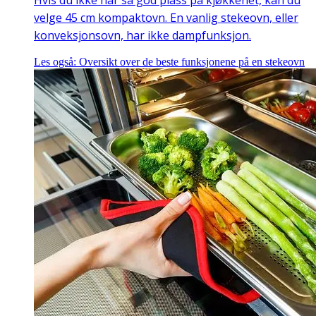
Hvis du ikke har så god plass på kjøkkenet, kan du
velge 45 cm kompaktovn. En vanlig stekeovn, eller
konveksjonsovn, har ikke dampfunksjon.
Les også: Oversikt over de beste funksjonene på en stekeovn