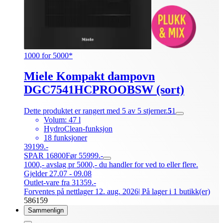
1000 for 5000*
Miele Kompakt dampovn
DGC7541HCPROOBSW (sort)
Dette produktet er rangert med 5 av 5 stjerner.
5
1
Volum: 47 l
HydroClean-funksjon
18 funksjoner
39199.-
SPAR 16800
Før 55999.-
1000,- avslag pr 5000,- du handler for ved to eller flere.
Gjelder 27.07 - 09.08
Outlet-vare fra 31359.-
Forventes på nettlager 12. aug. 2026
| På lager i 1 butikk(er)
586159
Sammenlign