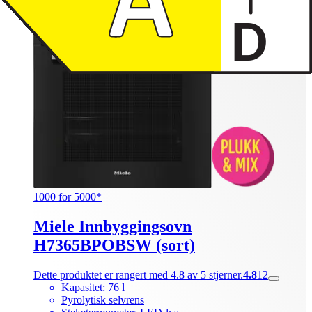
Produktdatablad
1000 for 5000*
Miele Innbyggingsovn
H7365BPOBSW (sort)
Dette produktet er rangert med 4.8 av 5 stjerner.
4.8
12
Kapasitet: 76 l
Pyrolytisk selvrens