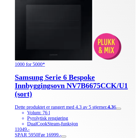
1000 for 5000*
Samsung Serie 6 Bespoke
Innbyggingsovn NV7B6675CCK/U1
(sort)
Dette produktet er rangert med 4.3 av 5 stjerner.
4.3
6
Volum: 76 l
Pyrolytisk rengjøring
DualCookSteam-funksjon
11049.-
SPAR 5950
Før 16999.-