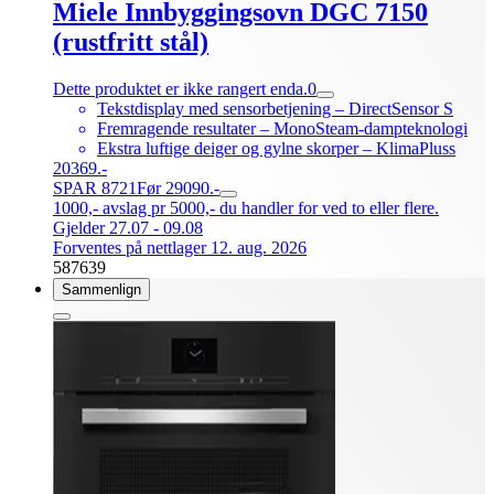
Miele Innbyggingsovn DGC 7150
(rustfritt stål)
Dette produktet er ikke rangert enda.
0
Tekstdisplay med sensorbetjening – DirectSensor S
Fremragende resultater – MonoSteam-dampteknologi
Ekstra luftige deiger og gylne skorper – KlimaPluss
20369.-
SPAR 8721
Før 29090.-
1000,- avslag pr 5000,- du handler for ved to eller flere.
Gjelder 27.07 - 09.08
Forventes på nettlager 12. aug. 2026
587639
Sammenlign