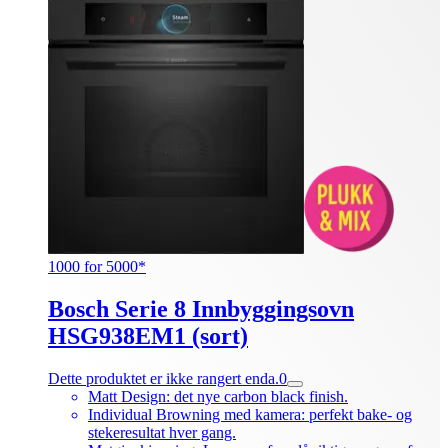
1000 for 5000*
Bosch Serie 8 Innbyggingsovn
HSG938EM1 (sort)
Dette produktet er ikke rangert enda.
0
Matt Design: det nye carbon black finish.
Individual Browning med kamera: perfekt bake- og
stekeresultat hver gang.