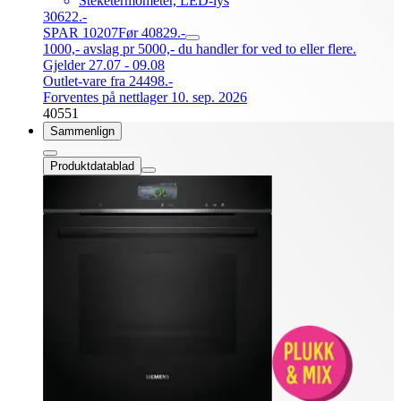
Steketermometer, LED-lys
30622.-
SPAR 10207
Før 40829.-
1000,- avslag pr 5000,- du handler for ved to eller flere.
Gjelder 27.07 - 09.08
Outlet-vare fra 24498.-
Forventes på nettlager 10. sep. 2026
40551
Sammenlign
Produktdatablad