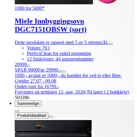
1000 for 5000*
Miele Innbyggingsovn
DGC7151OBSW (sort)
Dette produktet er rangert med 5 av 5 stjerner.
5
1
Volum: 76 l
PerfectClean for enkel rengjøring
12 funksjoner, 44 autoprogrammer
20999.-
SPAR 9000
Før 29999.-
1000,- avslag pr 5000,- du handler for ved to eller flere.
Gjelder 27.07 - 09.08
Outlet-vare fra 16799.-
Forventes på nettlager 12. aug. 2026
| På lager i 2 butikk(er)
503286
Sammenlign
Produktdatablad