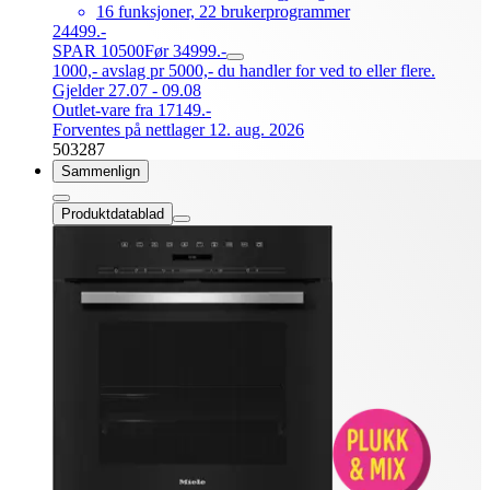
16 funksjoner, 22 brukerprogrammer
24499.-
SPAR 10500
Før 34999.-
1000,- avslag pr 5000,- du handler for ved to eller flere.
Gjelder 27.07 - 09.08
Outlet-vare fra 17149.-
Forventes på nettlager 12. aug. 2026
503287
Sammenlign
Produktdatablad