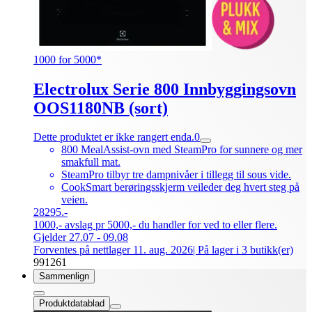
1000 for 5000*
Electrolux Serie 800 Innbyggingsovn
OOS1180NB (sort)
Dette produktet er ikke rangert enda.
0
800 MealAssist-ovn med SteamPro for sunnere og mer
smakfull mat.
SteamPro tilbyr tre dampnivåer i tillegg til sous vide.
CookSmart berøringsskjerm veileder deg hvert steg på
veien.
28295.-
1000,- avslag pr 5000,- du handler for ved to eller flere.
Gjelder 27.07 - 09.08
Forventes på nettlager 11. aug. 2026
| På lager i 3 butikk(er)
991261
Sammenlign
Produktdatablad