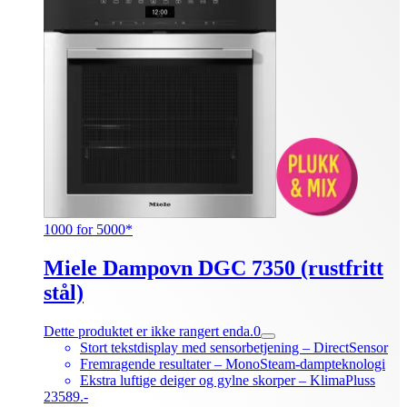
1000 for 5000*
Miele Dampovn DGC 7350 (rustfritt
stål)
Dette produktet er ikke rangert enda.
0
Stort tekstdisplay med sensorbetjening – DirectSensor
Fremragende resultater – MonoSteam-dampteknologi
Ekstra luftige deiger og gylne skorper – KlimaPluss
23589.-