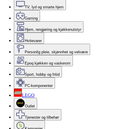
TV, lyd og smarte hjem
Gaming
Hjem, rengjøring og kjøkkenutstyr
Hvitevarer
Personlig pleie, skjønnhet og velvære
Epoq kjøkken og vaskerom
Sport, hobby og fritid
PC-komponenter
LEGO
Outlet
Tjenester og tilbehør
Kampanjer