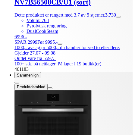
NV7B56508CB/U1 (sort)
Dette produktet er rangert med 3.7 av 5 stjerner.
3.7
30
Volum: 76 l
Pyrolytisk rengjøring
DualCookSteam
6996.-
SPAR 2999
Før 9995.-
1000,- avslag pr 5000,- du handler for ved to eller flere.
Gjelder 27.07 - 09.08
Outlet-vare fra 5597.-
100+ stk. på nettlager
| På lager i 19 butikk(er)
461183
Sammenlign
Produktdatablad