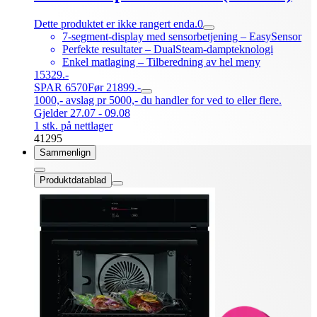
Dette produktet er ikke rangert enda.
0
7-segment-display med sensorbetjening – EasySensor
Perfekte resultater – DualSteam-dampteknologi
Enkel matlaging – Tilberedning av hel meny
15329.-
SPAR 6570
Før 21899.-
1000,- avslag pr 5000,- du handler for ved to eller flere.
Gjelder 27.07 - 09.08
1 stk. på nettlager
41295
Sammenlign
Produktdatablad