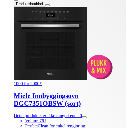
Produktdatablad
1000 for 5000*
Miele Innbyggingsovn
DGC7351OBSW (sort)
Dette produktet er ikke rangert enda.
0
Volum: 76 l
PerfectClean for enkel rengjøring