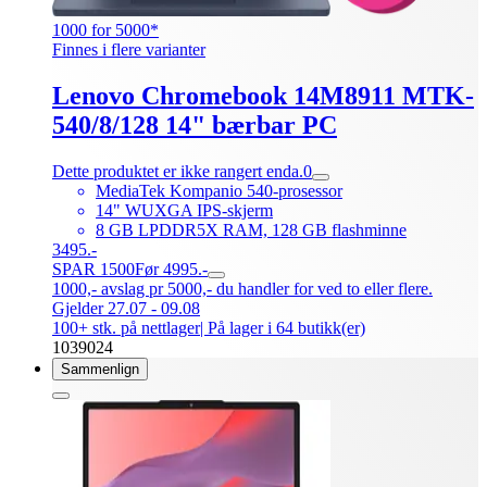
1000 for 5000*
Finnes i flere varianter
Lenovo Chromebook 14M8911 MTK-
540/8/128 14" bærbar PC
Dette produktet er ikke rangert enda.
0
MediaTek Kompanio 540-prosessor
14" WUXGA IPS-skjerm
8 GB LPDDR5X RAM, 128 GB flashminne
3495.-
SPAR 1500
Før 4995.-
1000,- avslag pr 5000,- du handler for ved to eller flere.
Gjelder 27.07 - 09.08
100+ stk. på nettlager
| På lager i 64 butikk(er)
1039024
Sammenlign