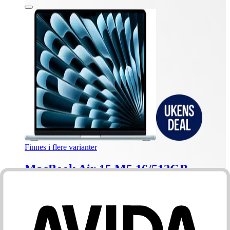
Finnes i flere varianter
MacBook Air 15 M5 16/512GB
(Himmelblå)
Dette produktet er rangert med 5 av 5 stjerner.
5
1
Apple M5 SoC 10c CPU/10c GPU
15,3" Liquid Retina Display