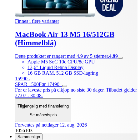
Finnes i flere varianter
MacBook Air 13 M5 16/512GB
(Himmelblå)
Dette produktet er rangert med 4.9 av 5 stjerner.
4.9
9
Apple M5 SoC 10c CPU/8c GPU
13,6" Liquid Retina Display
16 GB RAM, 512 GB SSD-lagring
15990.-
SPAR 1500
Før 17490.-
Før er laveste pris på elkjop.no siste 30 dager. Tilbudet gjelder
27.07 - 30.08.
Tilgjengelig med finansiering
Se månedspris
Forventes på nettlager 12. aug. 2026
1056103
Sammenlign