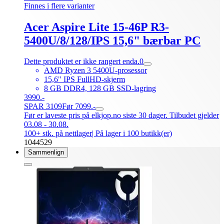
Finnes i flere varianter
Acer Aspire Lite 15-46P R3-
5400U/8/128/IPS 15,6" bærbar PC
Dette produktet er ikke rangert enda.
0
AMD Ryzen 3 5400U-prosessor
15,6" IPS FullHD-skjerm
8 GB DDR4, 128 GB SSD-lagring
3990.-
SPAR 3109
Før 7099.-
Før er laveste pris på elkjop.no siste 30 dager. Tilbudet gjelder
03.08 - 30.08.
100+ stk. på nettlager
| På lager i 100 butikk(er)
1044529
Sammenlign