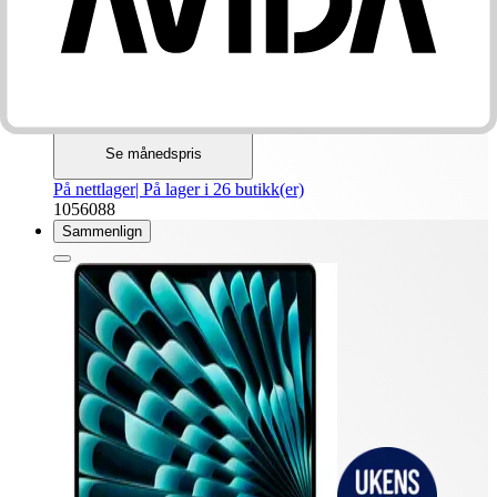
16 GB RAM, 512 GB SSD-lagring
18490.-
SPAR 1500
Før 19990.-
Før er laveste pris på elkjop.no siste 30 dager. Tilbudet gjelder
27.07 - 30.08.
Tilgjengelig med finansiering
Se månedspris
På nettlager
| På lager i 26 butikk(er)
1056088
Sammenlign