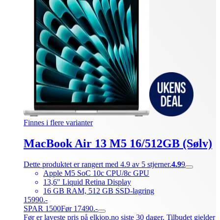
Finnes i flere varianter
MacBook Air 13 M5 16/512GB (Sølv)
Dette produktet er rangert med 4.9 av 5 stjerner.
4.9
9
Apple M5 SoC 10c CPU/8c GPU
13,6" Liquid Retina Display
16 GB RAM, 512 GB SSD-lagring
15990.-
SPAR 1500
Før 17490.-
Før er laveste pris på elkjop.no siste 30 dager. Tilbudet gjelder