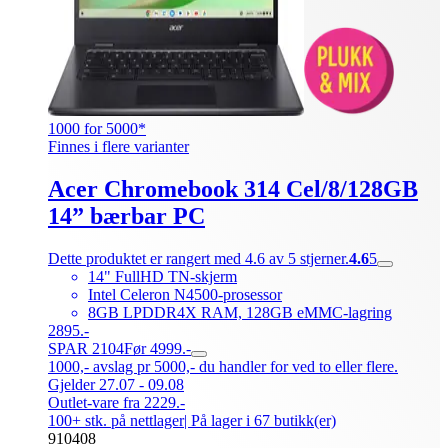
1000 for 5000*
Finnes i flere varianter
Acer Chromebook 314 Cel/8/128GB
14” bærbar PC
Dette produktet er rangert med 4.6 av 5 stjerner.
4.6
5
14" FullHD TN-skjerm
Intel Celeron N4500-prosessor
8GB LPDDR4X RAM, 128GB eMMC-lagring
2895.-
SPAR 2104
Før 4999.-
1000,- avslag pr 5000,- du handler for ved to eller flere.
Gjelder 27.07 - 09.08
Outlet-vare fra 2229.-
100+ stk. på nettlager
| På lager i 67 butikk(er)
910408