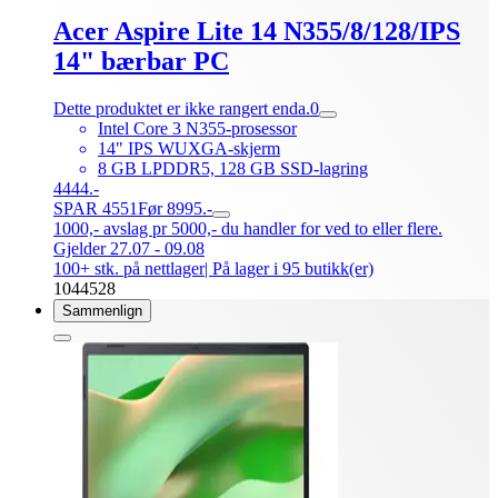
Acer Aspire Lite 14 N355/8/128/IPS
14" bærbar PC
Dette produktet er ikke rangert enda.
0
Intel Core 3 N355-prosessor
14" IPS WUXGA-skjerm
8 GB LPDDR5, 128 GB SSD-lagring
4444.-
SPAR 4551
Før 8995.-
1000,- avslag pr 5000,- du handler for ved to eller flere.
Gjelder 27.07 - 09.08
100+ stk. på nettlager
| På lager i 95 butikk(er)
1044528
Sammenlign