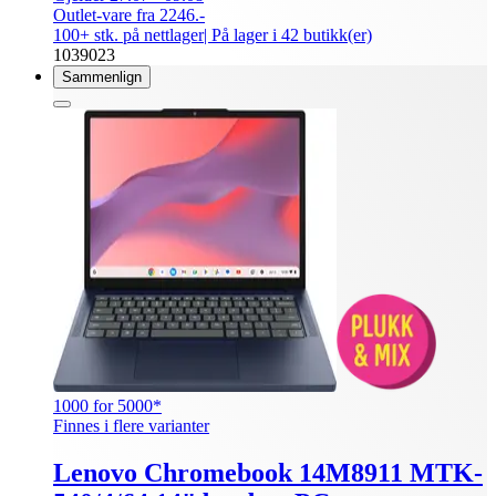
Outlet-vare fra 2246.-
100+ stk. på nettlager
| På lager i 42 butikk(er)
1039023
Sammenlign
1000 for 5000*
Finnes i flere varianter
Lenovo Chromebook 14M8911 MTK-