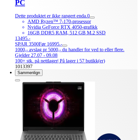
PC
Dette produktet er ikke rangert enda.
0
AMD Ryzen™ 7-170-prosessor
Nvidia GeForce RTX 4050-grafikk
16GB DDR5 RAM, 512 GB M.2 SSD
13495.-
SPAR 3500
Før 16995.-
1000,- avslag pr 5000,- du handler for ved to eller flere.
Gjelder 27.07 - 09.08
100+ stk. på nettlager
| På lager i 57 butikk(er)
1013397
Sammenlign