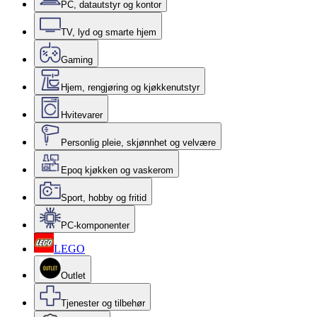
PC, datautstyr og kontor
TV, lyd og smarte hjem
Gaming
Hjem, rengjøring og kjøkkenutstyr
Hvitevarer
Personlig pleie, skjønnhet og velvære
Epoq kjøkken og vaskerom
Sport, hobby og fritid
PC-komponenter
LEGO
Outlet
Tjenester og tilbehør