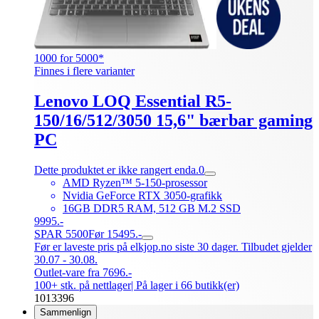
1000 for 5000*
Finnes i flere varianter
Lenovo LOQ Essential R5-
150/16/512/3050 15,6" bærbar gaming
PC
Dette produktet er ikke rangert enda.
0
AMD Ryzen™ 5-150-prosessor
Nvidia GeForce RTX 3050-grafikk
16GB DDR5 RAM, 512 GB M.2 SSD
9995.-
SPAR 5500
Før 15495.-
Før er laveste pris på elkjop.no siste 30 dager. Tilbudet gjelder
30.07 - 30.08.
Outlet-vare fra 7696.-
100+ stk. på nettlager
| På lager i 66 butikk(er)
1013396
Sammenlign