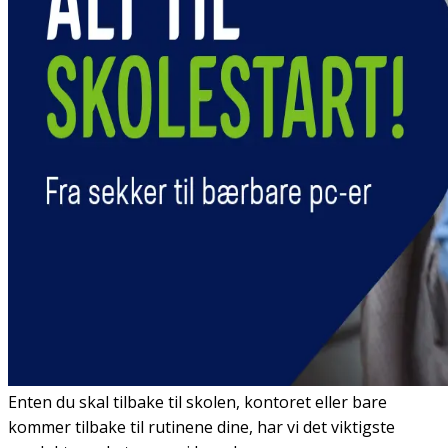
Enten du skal tilbake til skolen, kontoret eller bare
kommer tilbake til rutinene dine, har vi det viktigste