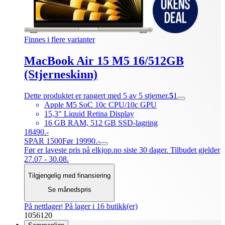
Finnes i flere varianter
MacBook Air 15 M5 16/512GB
(Stjerneskinn)
Dette produktet er rangert med 5 av 5 stjerner.
5
1
Apple M5 SoC 10c CPU/10c GPU
15,3" Liquid Retina Display
16 GB RAM, 512 GB SSD-lagring
18490.-
SPAR 1500
Før 19990.-
Før er laveste pris på elkjop.no siste 30 dager. Tilbudet gjelder
27.07 - 30.08.
Tilgjengelig med finansiering
Se månedspris
På nettlager
| På lager i 16 butikk(er)
1056120