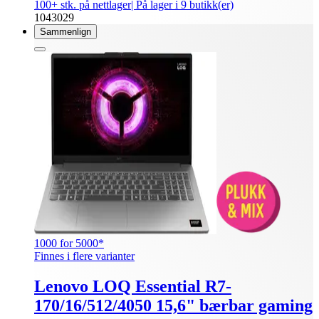
100+ stk. på nettlager
| På lager i 9 butikk(er)
1043029
Sammenlign
1000 for 5000*
Finnes i flere varianter
Lenovo LOQ Essential R7-
170/16/512/4050 15,6" bærbar gaming