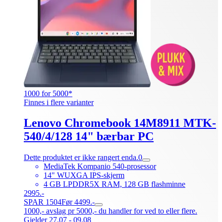
1000 for 5000*
Finnes i flere varianter
Lenovo Chromebook 14M8911 MTK-
540/4/128 14" bærbar PC
Dette produktet er ikke rangert enda.
0
MediaTek Kompanio 540-prosessor
14" WUXGA IPS-skjerm
4 GB LPDDR5X RAM, 128 GB flashminne
2995.-
SPAR 1504
Før 4499.-
1000,- avslag pr 5000,- du handler for ved to eller flere.
Gjelder 27.07 - 09.08