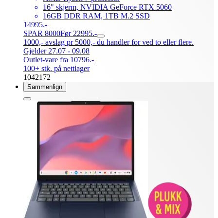
16" skjerm, NVIDIA GeForce RTX 5060
16GB DDR RAM, 1TB M.2 SSD
14995.-
SPAR 8000
Før 22995.-
1000,- avslag pr 5000,- du handler for ved to eller flere.
Gjelder 27.07 - 09.08
Outlet-vare fra 10796.-
100+ stk. på nettlager
1042172
Sammenlign