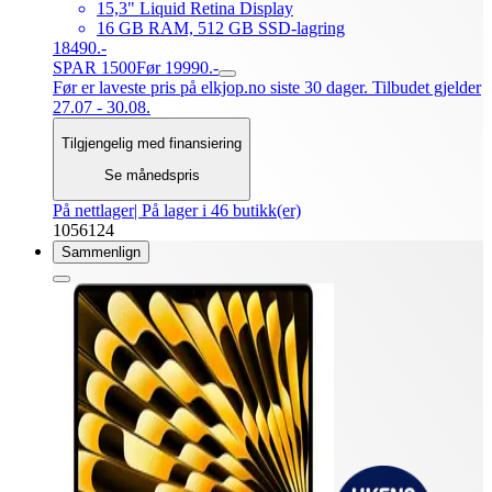
15,3" Liquid Retina Display
16 GB RAM, 512 GB SSD-lagring
18490.-
SPAR 1500
Før 19990.-
Før er laveste pris på elkjop.no siste 30 dager. Tilbudet gjelder
27.07 - 30.08.
Tilgjengelig med finansiering
Se månedspris
På nettlager
| På lager i 46 butikk(er)
1056124
Sammenlign