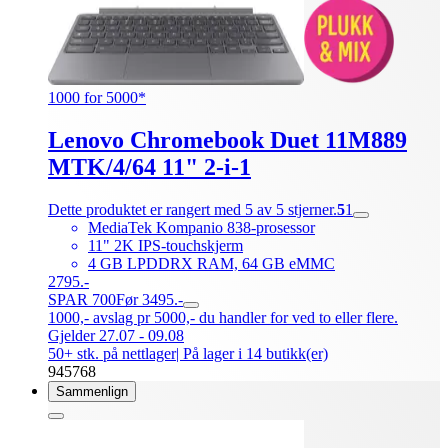
1000 for 5000*
Lenovo Chromebook Duet 11M889
MTK/4/64 11" 2-i-1
Dette produktet er rangert med 5 av 5 stjerner.
5
1
MediaTek Kompanio 838-prosessor
11" 2K IPS-touchskjerm
4 GB LPDDRX RAM, 64 GB eMMC
2795.-
SPAR 700
Før 3495.-
1000,- avslag pr 5000,- du handler for ved to eller flere.
Gjelder 27.07 - 09.08
50+ stk. på nettlager
| På lager i 14 butikk(er)
945768
Sammenlign