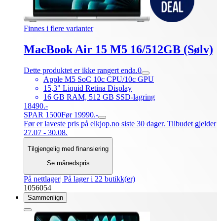
Finnes i flere varianter
MacBook Air 15 M5 16/512GB (Sølv)
Dette produktet er ikke rangert enda.
0
Apple M5 SoC 10c CPU/10c GPU
15,3" Liquid Retina Display
16 GB RAM, 512 GB SSD-lagring
18490.-
SPAR 1500
Før 19990.-
Før er laveste pris på elkjop.no siste 30 dager. Tilbudet gjelder
27.07 - 30.08.
Tilgjengelig med finansiering
Se månedspris
På nettlager
| På lager i 22 butikk(er)
1056054
Sammenlign