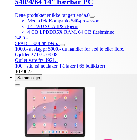
540/4/64 14" bærbar PC
Dette produktet er ikke rangert enda.
0
MediaTek Kompanio 540-prosessor
14" WUXGA IPS-skjerm
4 GB LPDDR5X RAM, 64 GB flashminne
2495.-
SPAR 1500
Før 3995.-
1000,- avslag pr 5000,- du handler for ved to eller flere.
Gjelder 27.07 - 09.08
Outlet-vare fra 1921.-
100+ stk. på nettlager
| På lager i 65 butikk(er)
1039022
Sammenlign