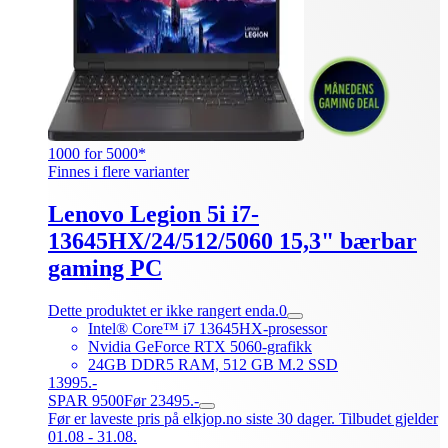
1000 for 5000*
Finnes i flere varianter
Lenovo Legion 5i i7-
13645HX/24/512/5060 15,3" bærbar
gaming PC
Dette produktet er ikke rangert enda.
0
Intel® Core™ i7 13645HX-prosessor
Nvidia GeForce RTX 5060-grafikk
24GB DDR5 RAM, 512 GB M.2 SSD
13995.-
SPAR 9500
Før 23495.-
Før er laveste pris på elkjop.no siste 30 dager. Tilbudet gjelder
01.08 - 31.08.