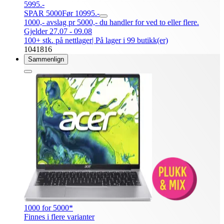
5995.-
SPAR 5000
Før 10995.-
1000,- avslag pr 5000,- du handler for ved to eller flere.
Gjelder 27.07 - 09.08
100+ stk. på nettlager
| På lager i 99 butikk(er)
1041816
Sammenlign
1000 for 5000*
Finnes i flere varianter