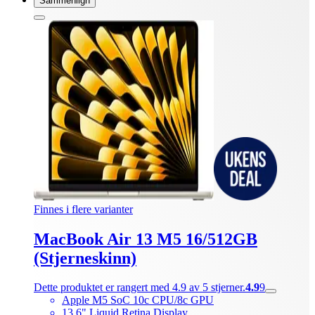
Sammenlign
Finnes i flere varianter
MacBook Air 13 M5 16/512GB
(Stjerneskinn)
Dette produktet er rangert med 4.9 av 5 stjerner.
4.9
9
Apple M5 SoC 10c CPU/8c GPU
13,6" Liquid Retina Display