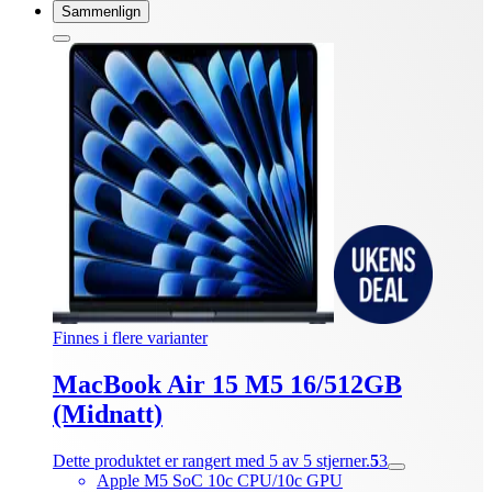
Sammenlign
Finnes i flere varianter
MacBook Air 15 M5 16/512GB
(Midnatt)
Dette produktet er rangert med 5 av 5 stjerner.
5
3
Apple M5 SoC 10c CPU/10c GPU