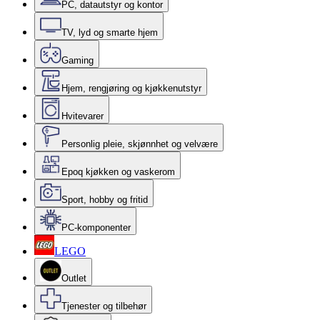
PC, datautstyr og kontor
TV, lyd og smarte hjem
Gaming
Hjem, rengjøring og kjøkkenutstyr
Hvitevarer
Personlig pleie, skjønnhet og velvære
Epoq kjøkken og vaskerom
Sport, hobby og fritid
PC-komponenter
LEGO
Outlet
Tjenester og tilbehør