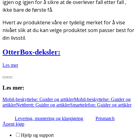
igjen og igjen for å sikre at de overlever fall etter fall ,
ikke bare de første få.
Hvert av produktene våre er tydelig merket for å vise
nivået slik at du kan velge produktet som passer best for
din livsstil.
OtterBox-deksler:
Les mer
Les mer:
Mobil-beskyttelse: Guider og artikler
Mobil-beskyttelse: Guider og
artikler
Nettbrett: Guider og artikler
Smarttelefon: Guider og artikler
Levering, montering og klargjøring
Prismatch
Åpent kjøp
Hjelp og support