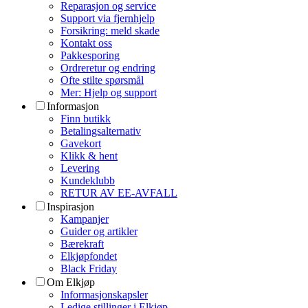
Reparasjon og service
Support via fjernhjelp
Forsikring: meld skade
Kontakt oss
Pakkesporing
Ordreretur og endring
Ofte stilte spørsmål
Mer: Hjelp og support
Informasjon
Finn butikk
Betalingsalternativ
Gavekort
Klikk & hent
Levering
Kundeklubb
RETUR AV EE-AVFALL
Inspirasjon
Kampanjer
Guider og artikler
Bærekraft
Elkjøpfondet
Black Friday
Om Elkjøp
Informasjonskapsler
Ledige stillinger i Elkjøp