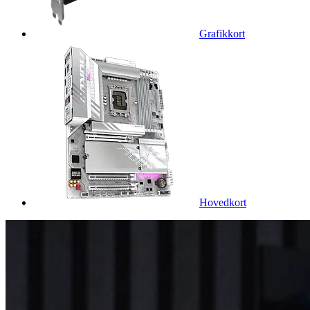
Grafikkort
Hovedkort