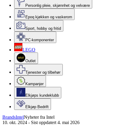
Personlig pleie, skjønnhet og velvære
Epoq kjøkken og vaskerom
Sport, hobby og fritid
PC-komponenter
LEGO
Outlet
Tjenester og tilbehør
Kampanjer
Elkjøps kundeklubb
Elkjøp Bedrift
Brands
Intel
Nyheter fra Intel
10. okt. 2024
-
Sist oppdatert 4. mai 2026