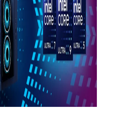
En ny æra av gaming.
et for gaming.
Klar for alt.