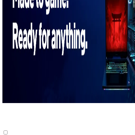
Ytelsen du ønsker med den effektiviteten du trenger - Lag