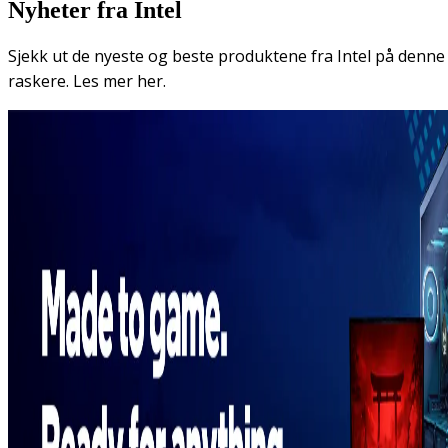
Nyheter fra Intel
Sjekk ut de nyeste og beste produktene fra Intel på denne si
raskere.
Les mer her.