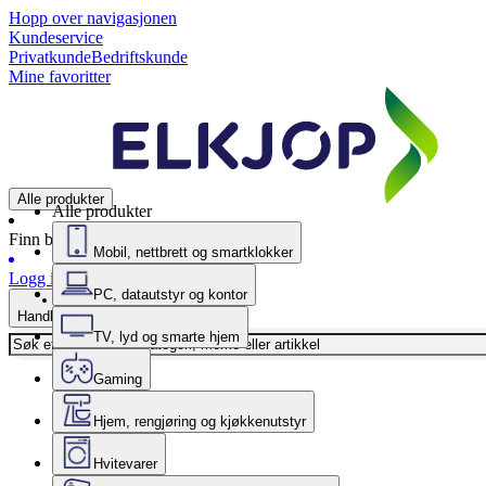
Hopp over navigasjonen
Kundeservice
Privatkunde
Bedriftskunde
Mine favoritter
Alle produkter
Alle produkter
Finn butikk
Mobil, nettbrett og smartklokker
Logg inn
PC, datautstyr og kontor
Handlekurv
TV, lyd og smarte hjem
Gaming
Hjem, rengjøring og kjøkkenutstyr
Hvitevarer