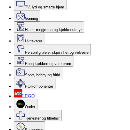
TV, lyd og smarte hjem
Gaming
Hjem, rengjøring og kjøkkenutstyr
Hvitevarer
Personlig pleie, skjønnhet og velvære
Epoq kjøkken og vaskerom
Sport, hobby og fritid
PC-komponenter
LEGO
Outlet
Tjenester og tilbehør
Kampanjer