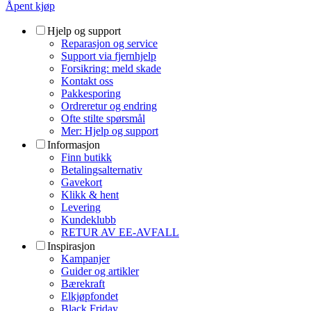
Åpent kjøp
Hjelp og support
Reparasjon og service
Support via fjernhjelp
Forsikring: meld skade
Kontakt oss
Pakkesporing
Ordreretur og endring
Ofte stilte spørsmål
Mer: Hjelp og support
Informasjon
Finn butikk
Betalingsalternativ
Gavekort
Klikk & hent
Levering
Kundeklubb
RETUR AV EE-AVFALL
Inspirasjon
Kampanjer
Guider og artikler
Bærekraft
Elkjøpfondet
Black Friday