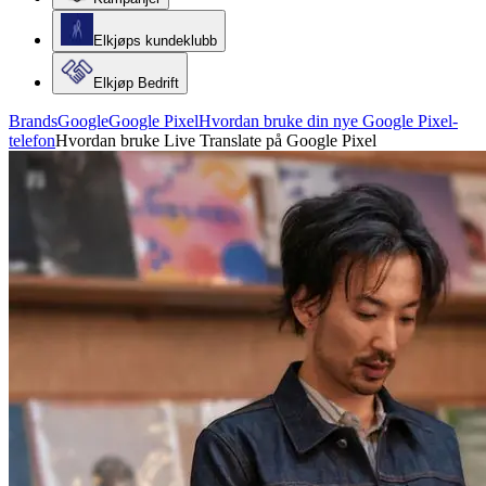
Elkjøps kundeklubb
Elkjøp Bedrift
Brands
Google
Google Pixel
Hvordan bruke din nye Google Pixel-
telefon
Hvordan bruke Live Translate på Google Pixel