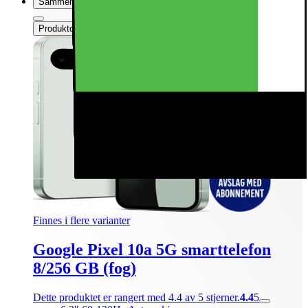
Sammenlign
Produktdatablad
Finnes i flere varianter
Google Pixel 10a 5G smarttelefon
8/256 GB (fog)
Dette produktet er rangert med 4.4 av 5 stjerner.
4.4
5