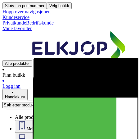
Skriv inn postnummer
Velg butikk
Hopp over navigasjonen
Kundeservice
Privatkunde
Bedriftskunde
Mine favoritter
Alle produkter
Finn butikk
Logg inn
Handlekurv
Alle produkter
Mobil, nettbrett og smartklokker