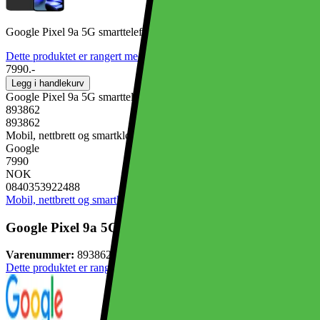
Google Pixel 9a 5G smarttelefon 8/256GB (Obsidian)
Dette produktet er rangert med 4.7 av 5 stjerner.
4.7
565
7990.-
Legg i handlekurv
Google Pixel 9a 5G smarttelefon 8/256GB (Obsidian)
893862
893862
Mobil, nettbrett og smartklokker, Mobiltelefon
Google
7990
NOK
0840353922488
Mobil, nettbrett og smartklokker
Mobiltelefon
Google Pixel 9a 5G smarttelefon 8/256GB (Obsidian)
Varenummer:
893862
Dette produktet er rangert med 4.7 av 5 stjerner.
4.7
565