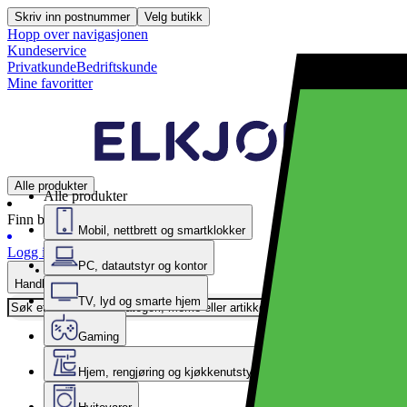
Skriv inn postnummer
Velg butikk
Hopp over navigasjonen
Kundeservice
Privatkunde
Bedriftskunde
Mine favoritter
Alle produkter
Alle produkter
Finn butikk
Mobil, nettbrett og smartklokker
Logg inn
PC, datautstyr og kontor
Handlekurv
TV, lyd og smarte hjem
Gaming
Hjem, rengjøring og kjøkkenutstyr