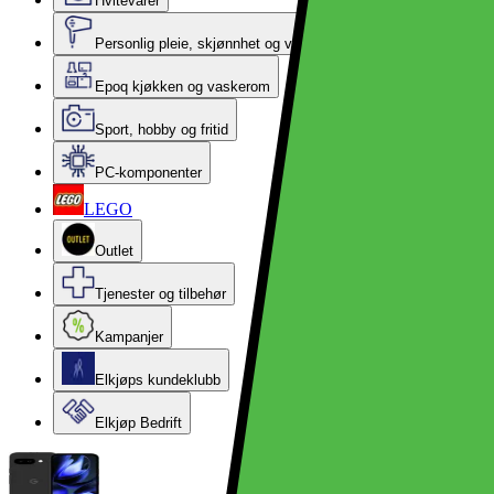
Hvitevarer
Personlig pleie, skjønnhet og velvære
Epoq kjøkken og vaskerom
Sport, hobby og fritid
PC-komponenter
LEGO
Outlet
Tjenester og tilbehør
Kampanjer
Elkjøps kundeklubb
Elkjøp Bedrift