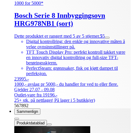
1000 for 5000*
Bosch Serie 8 Innbyggingsovn
HRG978NB1 (sort)
Dette produktet er rangert med 5 av 5 stjerner.
5
5
Digital kontrollring: den enkle og innovative måten å
velge ovnsinnstillinger på.
TFT Touch Display Pro: perfekt kontroll takket være
en innovativ digital kontrollring og full-size TFT-
berøringsskjerm.
PerfectSteam: grønnsaker, fisk og kjøtt dampet til
perfeksjon.
23995.-
1000,- avslag pr 5000,- du handler for ved to eller flere.
Gjelder 27.07 - 09.08
Outlet-vare fra 19196.-
25+ stk. på nettlager
| På lager i 5 butikk(er)
567892
Sammenlign
Produktdatablad