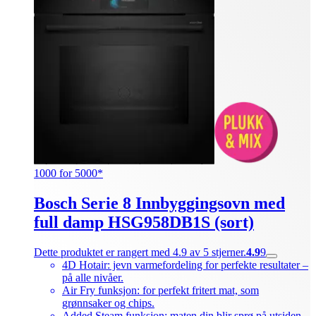
1000 for 5000*
Bosch Serie 8 Innbyggingsovn med
full damp HSG958DB1S (sort)
Dette produktet er rangert med 4.9 av 5 stjerner.
4.9
9
4D Hotair: jevn varmefordeling for perfekte resultater –
på alle nivåer.
Air Fry funksjon: for perfekt fritert mat, som
grønnsaker og chips.
Added Steam funksjon: maten din blir sprø på utsiden