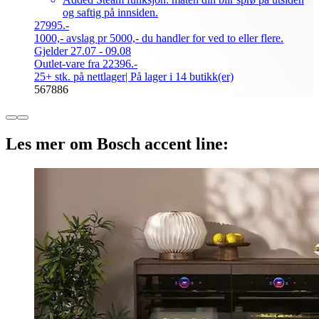
og saftig på innsiden.
27995.-
1000,- avslag pr 5000,- du handler for ved to eller flere.
Gjelder 27.07 - 09.08
Outlet-vare fra 22396.-
25+ stk. på nettlager
| På lager i 14 butikk(er)
567886
Les mer om Bosch accent line: