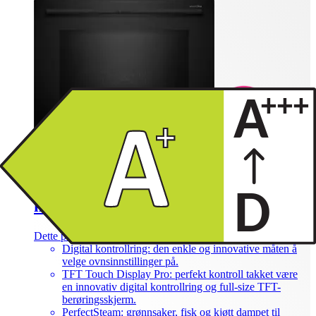
1000 for 5000*
Bosch Serie 8 Innbyggingsovn med
mikro HNG978QB (sort)
Dette produktet er ikke rangert enda.
0
Digital kontrollring: den enkle og innovative måten å
velge ovnsinnstillinger på.
TFT Touch Display Pro: perfekt kontroll takket være
en innovativ digital kontrollring og full-size TFT-
berøringsskjerm.
PerfectSteam: grønnsaker, fisk og kjøtt dampet til