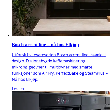
Bosch accent line – nå hos Elkjøp
Utforsk hvitevareserien Bosch accent line i sømløst
design. Fra innebygde kaffemaskiner og
mikrobølgeovner til multiovner med smarte
funksjoner som Air Fry, PerfectBake og SteamPlus –
Nå hos Elkjøp.
Les mer