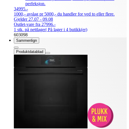
perfeksjon.
34995.-
1000,- avslag pr 5000,- du handler for ved to eller flere.
Gjelder 27.07 - 09.08
Outlet-vare fra 27996.-
1 stk. på nettlager
| På lager i 4 butikk(er)
603098
Sammenlign
Produktdatablad