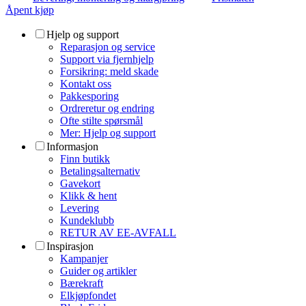
Åpent kjøp
Hjelp og support
Reparasjon og service
Support via fjernhjelp
Forsikring: meld skade
Kontakt oss
Pakkesporing
Ordreretur og endring
Ofte stilte spørsmål
Mer: Hjelp og support
Informasjon
Finn butikk
Betalingsalternativ
Gavekort
Klikk & hent
Levering
Kundeklubb
RETUR AV EE-AVFALL
Inspirasjon
Kampanjer
Guider og artikler
Bærekraft
Elkjøpfondet