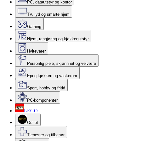
PC, datautstyr og kontor
TV, lyd og smarte hjem
Gaming
Hjem, rengjøring og kjøkkenutstyr
Hvitevarer
Personlig pleie, skjønnhet og velvære
Epoq kjøkken og vaskerom
Sport, hobby og fritid
PC-komponenter
LEGO
Outlet
Tjenester og tilbehør