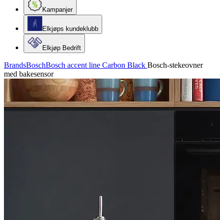
Kampanjer
Elkjøps kundeklubb
Elkjøp Bedrift
Brands
Bosch
Bosch accent line Carbon Black
Bosch-stekeovner
med bakesensor