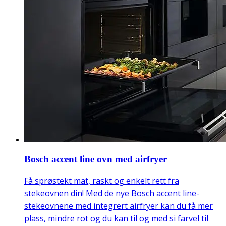
Bosch accent line ovn med airfryer
Få sprøstekt mat, raskt og enkelt rett fra
stekeovnen din! Med de nye Bosch accent line-
stekeovnene med integrert airfryer kan du få mer
plass, mindre rot og du kan til og med si farvel til