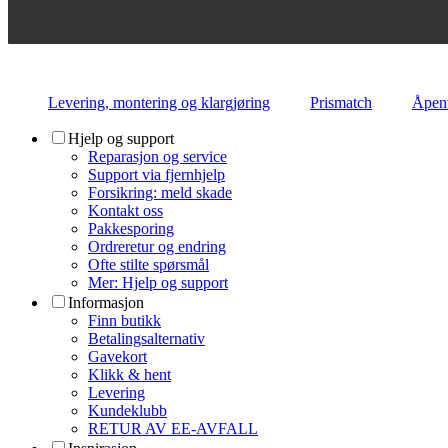
Levering, montering og klargjøring
Prismatch
Åpent
Hjelp og support
Reparasjon og service
Support via fjernhjelp
Forsikring: meld skade
Kontakt oss
Pakkesporing
Ordreretur og endring
Ofte stilte spørsmål
Mer: Hjelp og support
Informasjon
Finn butikk
Betalingsalternativ
Gavekort
Klikk & hent
Levering
Kundeklubb
RETUR AV EE-AVFALL