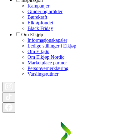
Inspirasjon
Kampanjer
Guider og artikler
Bærekraft
Elkjøpfondet
Black Friday
Om Elkjøp
Informasjonskapsler
Ledige stillinger i Elkjøp
Om Elkjøp
Om Elkjøp Nordic
Marketplace partner
Personvernerklæring
Varslingsrutiner