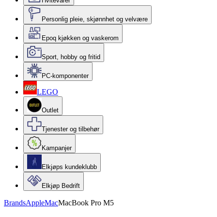
Hvitevarer
Personlig pleie, skjønnhet og velvære
Epoq kjøkken og vaskerom
Sport, hobby og fritid
PC-komponenter
LEGO
Outlet
Tjenester og tilbehør
Kampanjer
Elkjøps kundeklubb
Elkjøp Bedrift
Brands
Apple
Mac
MacBook Pro M5