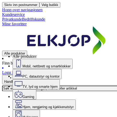
Skriv inn postnummer
Velg butikk
Hopp over navigasjonen
Kundeservice
Privatkunde
Bedriftskunde
Mine favoritter
Alle produkter
Alle produkter
Finn butikk
Mobil, nettbrett og smartklokker
Logg inn
PC, datautstyr og kontor
Handlekurv
TV, lyd og smarte hjem
Gaming
Hjem, rengjøring og kjøkkenutstyr