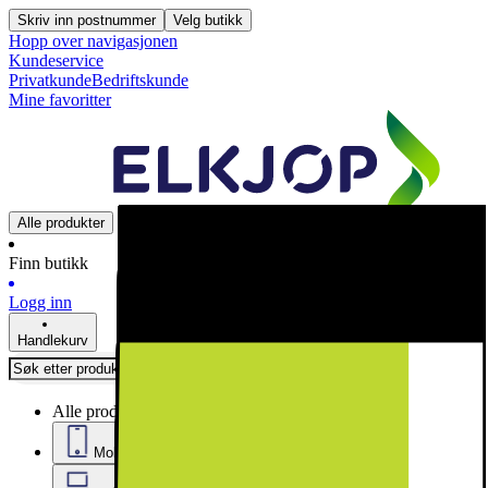
Skriv inn postnummer
Velg butikk
Hopp over navigasjonen
Kundeservice
Privatkunde
Bedriftskunde
Mine favoritter
Alle produkter
Finn butikk
Logg inn
Handlekurv
Alle produkter
Mobil, nettbrett og smartklokker