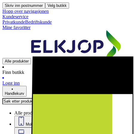
Skriv inn postnummer
Velg butikk
Hopp over navigasjonen
Kundeservice
Privatkunde
Bedriftskunde
Mine favoritter
Alle produkter
Finn butikk
Logg inn
Handlekurv
Alle produkter
Mobil, nettbrett og smartklokker