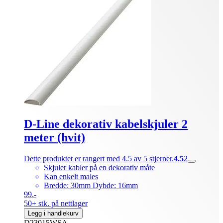
D-Line dekorativ kabelskjuler 2
meter (hvit)
Dette produktet er rangert med 4.5 av 5 stjerner.
4.5
2
Skjuler kabler på en dekorativ måte
Kan enkelt males
Bredde: 30mm Dybde: 16mm
99.-
50+ stk. på nettlager
Legg i handlekurv
D23015WSA