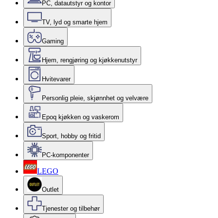
PC, datautstyr og kontor
TV, lyd og smarte hjem
Gaming
Hjem, rengjøring og kjøkkenutstyr
Hvitevarer
Personlig pleie, skjønnhet og velvære
Epoq kjøkken og vaskerom
Sport, hobby og fritid
PC-komponenter
LEGO
Outlet
Tjenester og tilbehør