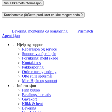
Vis sikkerhetsinformasjon
Kundeomtale (0)
Dette produktet er ikke rangert enda.
0
Levering, montering og klargjøring
Prismatch
Åpent kjøp
Hjelp og support
Reparasjon og service
Support via fjernhjelp
Forsikring: meld skade
Kontakt oss
Pakkesporing
Ordreretur og endring
Ofte stilte spørsmål
Mer: Hjelp og support
Informasjon
Finn butikk
Betalingsalternativ
Gavekort
Klikk & hent
Levering