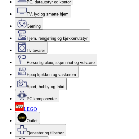
PC, datautstyr og kontor
TV, lyd og smarte hjem
Gaming
Hjem, rengjøring og kjøkkenutstyr
Hvitevarer
Personlig pleie, skjønnhet og velvære
Epoq kjøkken og vaskerom
Sport, hobby og fritid
PC-komponenter
LEGO
Outlet
Tjenester og tilbehør