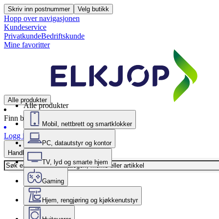
Skriv inn postnummer
Velg butikk
Hopp over navigasjonen
Kundeservice
Privatkunde
Bedriftskunde
Mine favoritter
Alle produkter
Alle produkter
Finn butikk
Mobil, nettbrett og smartklokker
Logg inn
PC, datautstyr og kontor
Handlekurv
TV, lyd og smarte hjem
Gaming
Hjem, rengjøring og kjøkkenutstyr