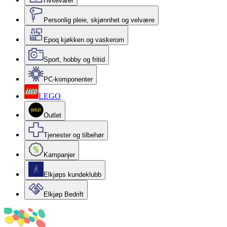
Hvitevarer
Personlig pleie, skjønnhet og velvære
Epoq kjøkken og vaskerom
Sport, hobby og fritid
PC-komponenter
LEGO
Outlet
Tjenester og tilbehør
Kampanjer
Elkjøps kundeklubb
Elkjøp Bedrift