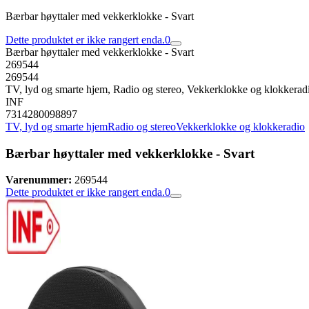
Bærbar høyttaler med vekkerklokke - Svart
Dette produktet er ikke rangert enda.
0
Bærbar høyttaler med vekkerklokke - Svart
269544
269544
TV, lyd og smarte hjem, Radio og stereo, Vekkerklokke og klokkerad
INF
7314280098897
TV, lyd og smarte hjem
Radio og stereo
Vekkerklokke og klokkeradio
Bærbar høyttaler med vekkerklokke - Svart
Varenummer:
269544
Dette produktet er ikke rangert enda.
0