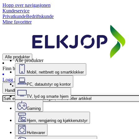
Hopp over navigasjonen
Kundeservice
Privatkunde
Bedriftskunde
Mine favoritter
Alle produkter
Alle produkter
Finn butikk
Mobil, nettbrett og smartklokker
Logg inn
PC, datautstyr og kontor
Handlekurv
TV, lyd og smarte hjem
Gaming
Hjem, rengjøring og kjøkkenutstyr
Hvitevarer