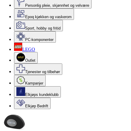
Personlig pleie, skjønnhet og velvære
Epoq kjøkken og vaskerom
Sport, hobby og fritid
PC-komponenter
LEGO
Outlet
Tjenester og tilbehør
Kampanjer
Elkjøps kundeklubb
Elkjøp Bedrift