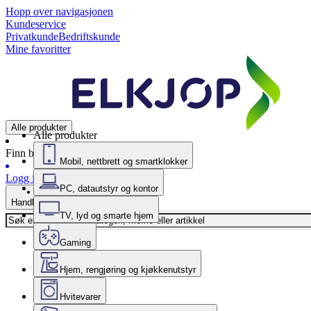
Hopp over navigasjonen
Kundeservice
Privatkunde
Bedriftskunde
Mine favoritter
Alle produkter
Alle produkter
Finn butikk
Mobil, nettbrett og smartklokker
Logg inn
PC, datautstyr og kontor
Handlekurv
TV, lyd og smarte hjem
Gaming
Hjem, rengjøring og kjøkkenutstyr
Hvitevarer