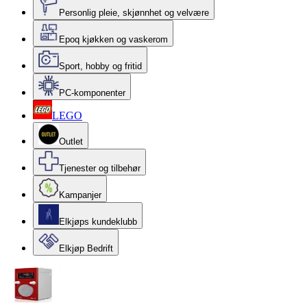
Personlig pleie, skjønnhet og velvære
Epoq kjøkken og vaskerom
Sport, hobby og fritid
PC-komponenter
LEGO
Outlet
Tjenester og tilbehør
Kampanjer
Elkjøps kundeklubb
Elkjøp Bedrift