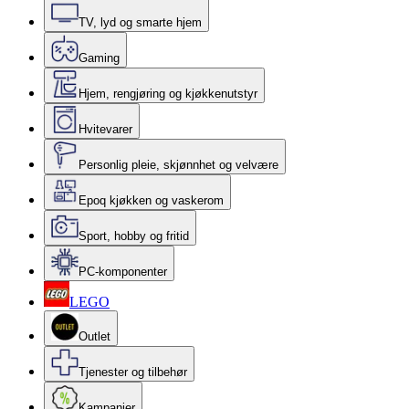
TV, lyd og smarte hjem
Gaming
Hjem, rengjøring og kjøkkenutstyr
Hvitevarer
Personlig pleie, skjønnhet og velvære
Epoq kjøkken og vaskerom
Sport, hobby og fritid
PC-komponenter
LEGO
Outlet
Tjenester og tilbehør
Kampanjer