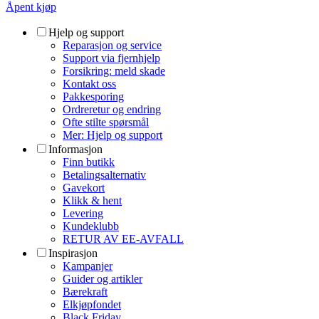
Åpent kjøp
Hjelp og support
Reparasjon og service
Support via fjernhjelp
Forsikring: meld skade
Kontakt oss
Pakkesporing
Ordreretur og endring
Ofte stilte spørsmål
Mer: Hjelp og support
Informasjon
Finn butikk
Betalingsalternativ
Gavekort
Klikk & hent
Levering
Kundeklubb
RETUR AV EE-AVFALL
Inspirasjon
Kampanjer
Guider og artikler
Bærekraft
Elkjøpfondet
Black Friday