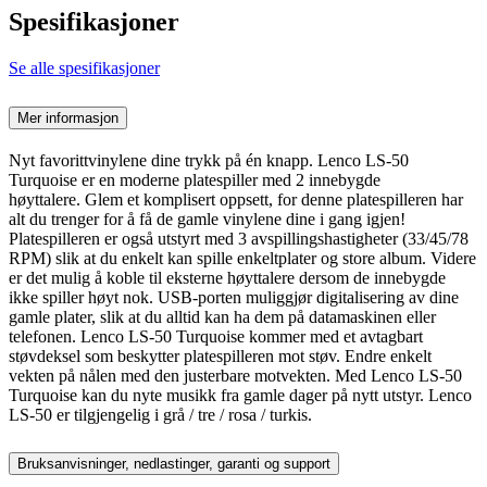
Spesifikasjoner
Se alle spesifikasjoner
Mer informasjon
Nyt favorittvinylene dine trykk på én knapp. Lenco LS-50
Turquoise er en moderne platespiller med 2 innebygde
høyttalere. Glem et komplisert oppsett, for denne platespilleren har
alt du trenger for å få de gamle vinylene dine i gang igjen!
Platespilleren er også utstyrt med 3 avspillingshastigheter (33/45/78
RPM) slik at du enkelt kan spille enkeltplater og store album. Videre
er det mulig å koble til eksterne høyttalere dersom de innebygde
ikke spiller høyt nok. USB-porten muliggjør digitalisering av dine
gamle plater, slik at du alltid kan ha dem på datamaskinen eller
telefonen. Lenco LS-50 Turquoise kommer med et avtagbart
støvdeksel som beskytter platespilleren mot støv. Endre enkelt
vekten på nålen med den justerbare motvekten. Med Lenco LS-50
Turquoise kan du nyte musikk fra gamle dager på nytt utstyr. Lenco
LS-50 er tilgjengelig i grå / tre / rosa / turkis.
Bruksanvisninger, nedlastinger, garanti og support