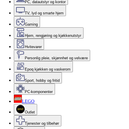
PC, datautstyr og kontor
TV, lyd og smarte hjem
Gaming
Hjem, rengjøring og kjøkkenutstyr
Hvitevarer
Personlig pleie, skjønnhet og velvære
Epoq kjøkken og vaskerom
Sport, hobby og fritid
PC-komponenter
LEGO
Outlet
Tjenester og tilbehør