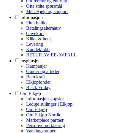
Ordreretur og endring
Ofte stilte spørsmål
Mer: Hjelp og support
Informasjon
Finn butikk
Betalingsalternativ
Gavekort
Klikk & hent
Levering
Kundeklubb
RETUR AV EE-AVFALL
Inspirasjon
Kampanjer
Guider og artikler
Bærekraft
Elkjøpfondet
Black Friday
Om Elkjøp
Informasjonskapsler
Ledige stillinger i Elkjøp
Om Elkjøp
Om Elkjøp Nordic
Marketplace partner
Personvernerklæring
Varslingsrutiner