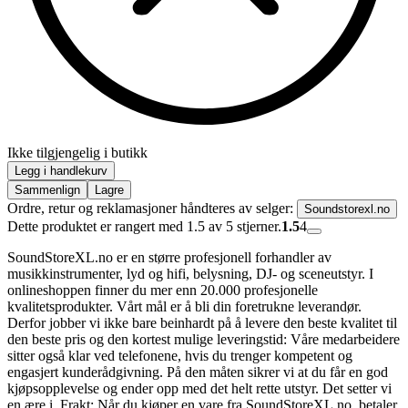
Ikke tilgjengelig i butikk
Legg i handlekurv
Sammenlign
Lagre
Ordre, retur og reklamasjoner håndteres av selger:
Soundstorexl.no
Dette produktet er rangert med 1.5 av 5 stjerner.
1.5
4
SoundStoreXL.no er en større profesjonell forhandler av
musikkinstrumenter, lyd og hifi, belysning, DJ- og sceneutstyr. I
onlineshoppen finner du mer enn 20.000 profesjonelle
kvalitetsprodukter. Vårt mål er å bli din foretrukne leverandør.
Derfor jobber vi ikke bare beinhardt på å levere den beste kvalitet til
den beste pris og den kortest mulige leveringstid: Våre medarbeidere
sitter også klar ved telefonene, hvis du trenger kompetent og
engasjert kunderådgivning. På den måten sikrer vi at du får en god
kjøpsopplevelse og ender opp med det helt rette utstyr. Det setter vi
en ære i. Frakt: Når du kjøper en vare fra SoundStoreXL.no, betaler