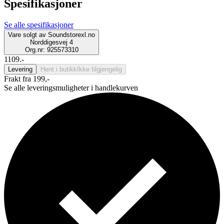
Spesifikasjoner
Se alle spesifikasjoner
Vare solgt av
Soundstorexl.no
Norddigesvej 4
Org.nr: 925573310
1109.-
Levering
Hent i butikk
Ikke tilgjengelig
Frakt fra 199,-
Se alle leveringsmuligheter i handlekurven