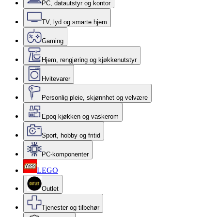
PC, datautstyr og kontor
TV, lyd og smarte hjem
Gaming
Hjem, rengjøring og kjøkkenutstyr
Hvitevarer
Personlig pleie, skjønnhet og velvære
Epoq kjøkken og vaskerom
Sport, hobby og fritid
PC-komponenter
LEGO
Outlet
Tjenester og tilbehør