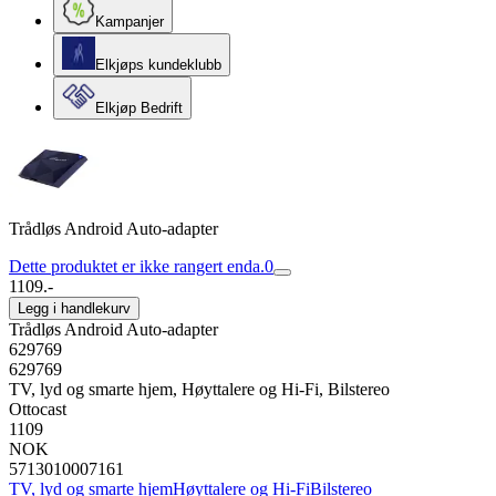
Kampanjer
Elkjøps kundeklubb
Elkjøp Bedrift
Trådløs Android Auto-adapter
Dette produktet er ikke rangert enda.
0
1109.-
Legg i handlekurv
Trådløs Android Auto-adapter
629769
629769
TV, lyd og smarte hjem, Høyttalere og Hi-Fi, Bilstereo
Ottocast
1109
NOK
5713010007161
TV, lyd og smarte hjem
Høyttalere og Hi-Fi
Bilstereo