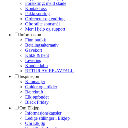
Forsikring: meld skade
Kontakt oss
Pakkesporing
Ordreretur og endring
Ofte stilte spørsmål
Mer: Hjelp og support
Informasjon
Finn butikk
Betalingsalternativ
Gavekort
Klikk & hent
Levering
Kundeklubb
RETUR AV EE-AVFALL
Inspirasjon
Kampanjer
Guider og artikler
Bærekraft
Elkjøpfondet
Black Friday
Om Elkjøp
Informasjonskapsler
Ledige stillinger i Elkjøp
Om Elkjøp