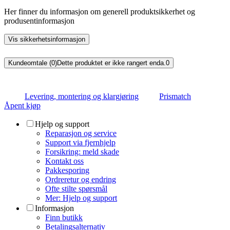
Her finner du informasjon om generell produktsikkerhet og
produsentinformasjon
Vis sikkerhetsinformasjon
Kundeomtale (0)
Dette produktet er ikke rangert enda.
0
Levering, montering og klargjøring
Prismatch
Åpent kjøp
Hjelp og support
Reparasjon og service
Support via fjernhjelp
Forsikring: meld skade
Kontakt oss
Pakkesporing
Ordreretur og endring
Ofte stilte spørsmål
Mer: Hjelp og support
Informasjon
Finn butikk
Betalingsalternativ