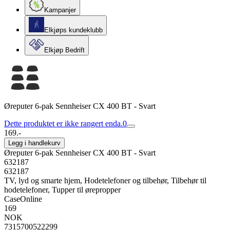
Kampanjer
Elkjøps kundeklubb
Elkjøp Bedrift
Øreputer 6-pak Sennheiser CX 400 BT - Svart
Dette produktet er ikke rangert enda.
0
169.-
Legg i handlekurv
Øreputer 6-pak Sennheiser CX 400 BT - Svart
632187
632187
TV, lyd og smarte hjem, Hodetelefoner og tilbehør, Tilbehør til
hodetelefoner, Tupper til ørepropper
CaseOnline
169
NOK
7315700522299