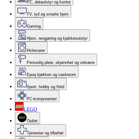
PC, datautstyr og kontor
TV, lyd og smarte hjem
Gaming
Hjem, rengjøring og kjøkkenutstyr
Hvitevarer
Personlig pleie, skjønnhet og velvære
Epoq kjøkken og vaskerom
Sport, hobby og fritid
PC-komponenter
LEGO
Outlet
Tjenester og tilbehør