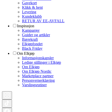
Gavekort
Klikk & hent
Levering
Kundeklubb
RETUR AV EE-AVFALL
Inspirasjon
Kampanjer
Guider og artikler
Bærekraft
Elkjøpfondet
Black Friday
Om Elkjøp
Informasjonskapsler
Ledige stillinger i Elkjøp
Om Elkjøp
Om Elkjøp Nordic
Marketplace partner
Personvernerklæring
Varslingsrutiner