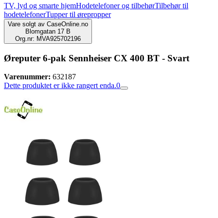
TV, lyd og smarte hjem
Hodetelefoner og tilbehør
Tilbehør til
hodetelefoner
Tupper til ørepropper
Vare solgt av
CaseOnline.no
Blomgatan 17 B
Org.nr: MVA925702196
Øreputer 6-pak Sennheiser CX 400 BT - Svart
Varenummer:
632187
Dette produktet er ikke rangert enda.
0