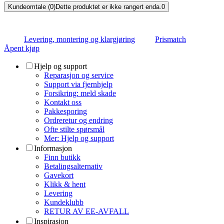
Kundeomtale (0)
Dette produktet er ikke rangert enda.
0
Levering, montering og klargjøring
Prismatch
Åpent kjøp
Hjelp og support
Reparasjon og service
Support via fjernhjelp
Forsikring: meld skade
Kontakt oss
Pakkesporing
Ordreretur og endring
Ofte stilte spørsmål
Mer: Hjelp og support
Informasjon
Finn butikk
Betalingsalternativ
Gavekort
Klikk & hent
Levering
Kundeklubb
RETUR AV EE-AVFALL
Inspirasjon