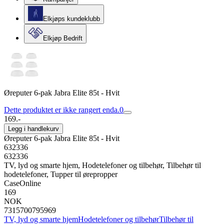
Elkjøps kundeklubb
Elkjøp Bedrift
Øreputer 6-pak Jabra Elite 85t - Hvit
Dette produktet er ikke rangert enda.
0
169.-
Legg i handlekurv
Øreputer 6-pak Jabra Elite 85t - Hvit
632336
632336
TV, lyd og smarte hjem, Hodetelefoner og tilbehør, Tilbehør til
hodetelefoner, Tupper til ørepropper
CaseOnline
169
NOK
7315700795969
TV, lyd og smarte hjem
Hodetelefoner og tilbehør
Tilbehør til