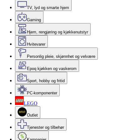
TV, lyd og smarte hjem
Gaming
Hjem, rengjøring og kjøkkenutstyr
Hvitevarer
Personlig pleie, skjønnhet og velvære
Epoq kjøkken og vaskerom
Sport, hobby og fritid
PC-komponenter
LEGO
Outlet
Tjenester og tilbehør
Kampanjer