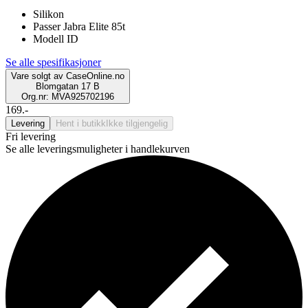
Silikon
Passer Jabra Elite 85t
Modell ID
Se alle spesifikasjoner
Vare solgt av
CaseOnline.no
Blomgatan 17 B
Org.nr: MVA925702196
169.-
Levering
Hent i butikk
Ikke tilgjengelig
Fri levering
Se alle leveringsmuligheter i handlekurven