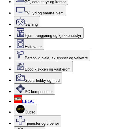
PC, datautstyr og kontor
TV, lyd og smarte hjem
Gaming
Hjem, rengjøring og kjøkkenutstyr
Hvitevarer
Personlig pleie, skjønnhet og velvære
Epoq kjøkken og vaskerom
Sport, hobby og fritid
PC-komponenter
LEGO
Outlet
Tjenester og tilbehør