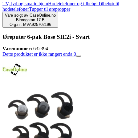
TV, lyd og smarte hjem
Hodetelefoner og tilbehør
Tilbehør til
hodetelefoner
Tupper til ørepropper
Vare solgt av
CaseOnline.no
Blomgatan 17 B
Org.nr: MVA925702196
Øreputer 6-pak Bose SIE2i - Svart
Varenummer:
632394
Dette produktet er ikke rangert enda.
0