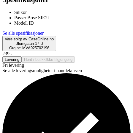
Silikon
Passer Bose SIE2i
Modell ID
Se alle spesifikasjoner
Vare solgt av
CaseOnline.no
Blomgatan 17 B
Org.nr: MVA925702196
239.-
Levering
Hent i butikk
Ikke tilgjengelig
Fri levering
Se alle leveringsmuligheter i handlekurven