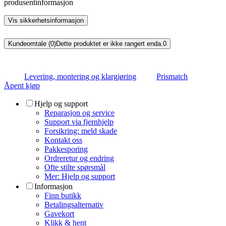
produsentinformasjon
Vis sikkerhetsinformasjon
Kundeomtale (0)
Dette produktet er ikke rangert enda.
0
Levering, montering og klargjøring
Prismatch
Åpent kjøp
Hjelp og support
Reparasjon og service
Support via fjernhjelp
Forsikring: meld skade
Kontakt oss
Pakkesporing
Ordreretur og endring
Ofte stilte spørsmål
Mer: Hjelp og support
Informasjon
Finn butikk
Betalingsalternativ
Gavekort
Klikk & hent