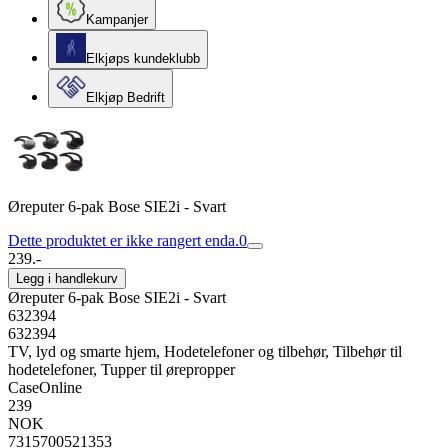
Kampanjer
Elkjøps kundeklubb
Elkjøp Bedrift
Øreputer 6-pak Bose SIE2i - Svart
Dette produktet er ikke rangert enda.
0
239.-
Legg i handlekurv
Øreputer 6-pak Bose SIE2i - Svart
632394
632394
TV, lyd og smarte hjem, Hodetelefoner og tilbehør, Tilbehør til
hodetelefoner, Tupper til ørepropper
CaseOnline
239
NOK
7315700521353