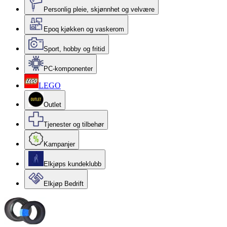
Personlig pleie, skjønnhet og velvære
Epoq kjøkken og vaskerom
Sport, hobby og fritid
PC-komponenter
LEGO
Outlet
Tjenester og tilbehør
Kampanjer
Elkjøps kundeklubb
Elkjøp Bedrift