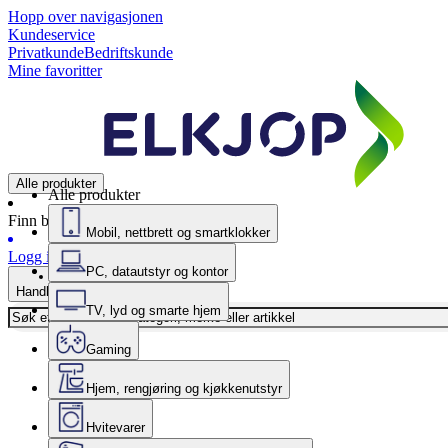
Hopp over navigasjonen
Kundeservice
Privatkunde
Bedriftskunde
Mine favoritter
Alle produkter
Alle produkter
Finn butikk
Mobil, nettbrett og smartklokker
Logg inn
PC, datautstyr og kontor
Handlekurv
TV, lyd og smarte hjem
Gaming
Hjem, rengjøring og kjøkkenutstyr
Hvitevarer