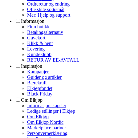
Ordreretur og endring
Ofte stilte spørsmål
Mer: Hjelp og support
Informasjon
Finn butikk
Betalingsalternativ
Gavekort
Klikk & hent
Levering
Kundeklubb
RETUR AV EE-AVFALL
Inspirasjon
Kampanjer
Guider og artikler
Bærekraft
Elkjøpfondet
Black Friday
Om Elkjøp
Informasjonskapsler
Ledige stillinger i Elkjøp
Om Elkjøp
Om Elkjøp Nordic
Marketplace partner
Personvernerklæring