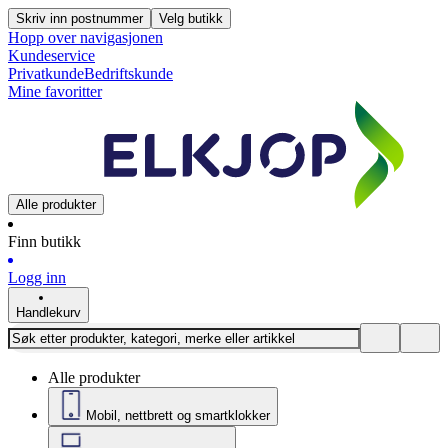
Skriv inn postnummer
Velg butikk
Hopp over navigasjonen
Kundeservice
Privatkunde
Bedriftskunde
Mine favoritter
Alle produkter
Finn butikk
Logg inn
Handlekurv
Alle produkter
Mobil, nettbrett og smartklokker