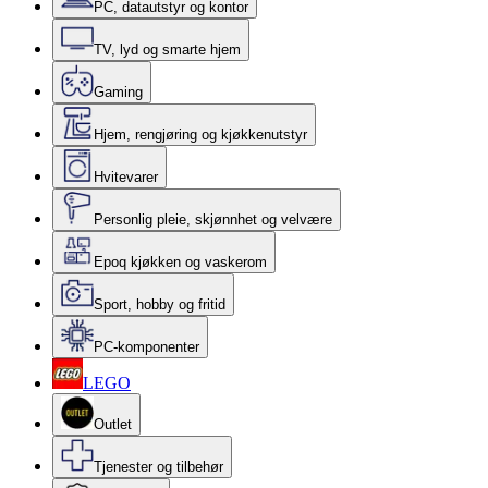
PC, datautstyr og kontor
TV, lyd og smarte hjem
Gaming
Hjem, rengjøring og kjøkkenutstyr
Hvitevarer
Personlig pleie, skjønnhet og velvære
Epoq kjøkken og vaskerom
Sport, hobby og fritid
PC-komponenter
LEGO
Outlet
Tjenester og tilbehør