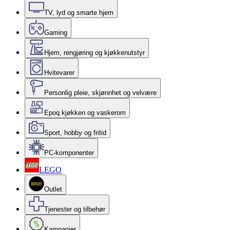
TV, lyd og smarte hjem
Gaming
Hjem, rengjøring og kjøkkenutstyr
Hvitevarer
Personlig pleie, skjønnhet og velvære
Epoq kjøkken og vaskerom
Sport, hobby og fritid
PC-komponenter
LEGO
Outlet
Tjenester og tilbehør
Kampanjer