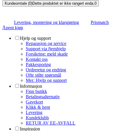
Kundeomtale (0)
Dette produktet er ikke rangert enda.
0
Levering, montering og klargjøring
Prismatch
Åpent kjøp
Hjelp og support
Reparasjon og service
Support via fjernhjelp
Forsikring: meld skade
Kontakt oss
Pakkesporing
Ordreretur og endring
Ofte stilte spørsmål
Mer: Hjelp og support
Informasjon
Finn butikk
Betalingsalternativ
Gavekort
Klikk & hent
Levering
Kundeklubb
RETUR AV EE-AVFALL
Inspirasjon