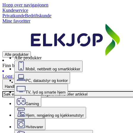
Hopp over navigasjonen
Kundeservice
Privatkunde
Bedriftskunde
Mine favoritter
Alle produkter
Alle produkter
Finn butikk
Mobil, nettbrett og smartklokker
Logg inn
PC, datautstyr og kontor
Handlekurv
TV, lyd og smarte hjem
Gaming
Hjem, rengjøring og kjøkkenutstyr
Hvitevarer