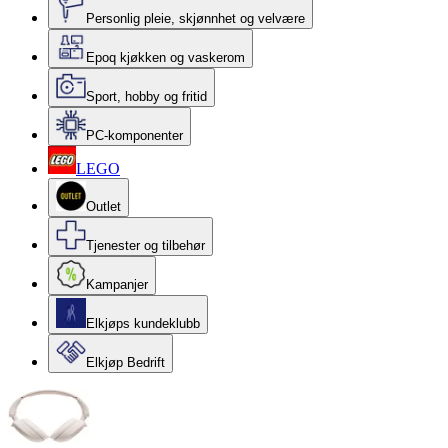
Personlig pleie, skjønnhet og velvære
Epoq kjøkken og vaskerom
Sport, hobby og fritid
PC-komponenter
LEGO
Outlet
Tjenester og tilbehør
Kampanjer
Elkjøps kundeklubb
Elkjøp Bedrift