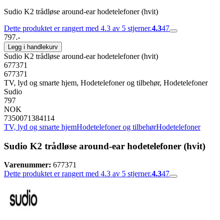
Sudio K2 trådløse around-ear hodetelefoner (hvit)
Dette produktet er rangert med 4.3 av 5 stjerner.
4.3
47
797.-
Legg i handlekurv
Sudio K2 trådløse around-ear hodetelefoner (hvit)
677371
677371
TV, lyd og smarte hjem, Hodetelefoner og tilbehør, Hodetelefoner
Sudio
797
NOK
7350071384114
TV, lyd og smarte hjem
Hodetelefoner og tilbehør
Hodetelefoner
Sudio K2 trådløse around-ear hodetelefoner (hvit)
Varenummer:
677371
Dette produktet er rangert med 4.3 av 5 stjerner.
4.3
47