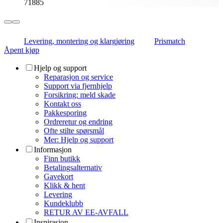
71885
Levering, montering og klargjøring
Prismatch
Åpent kjøp
Hjelp og support
Reparasjon og service
Support via fjernhjelp
Forsikring: meld skade
Kontakt oss
Pakkesporing
Ordreretur og endring
Ofte stilte spørsmål
Mer: Hjelp og support
Informasjon
Finn butikk
Betalingsalternativ
Gavekort
Klikk & hent
Levering
Kundeklubb
RETUR AV EE-AVFALL
Inspirasjon