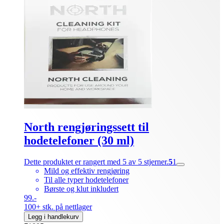
North rengjøringssett til
hodetelefoner (30 ml)
Dette produktet er rangert med 5 av 5 stjerner.
5
1
Mild og effektiv rengjøring
Til alle typer hodetelefoner
Børste og klut inkludert
99.-
100+ stk. på nettlager
Legg i handlekurv