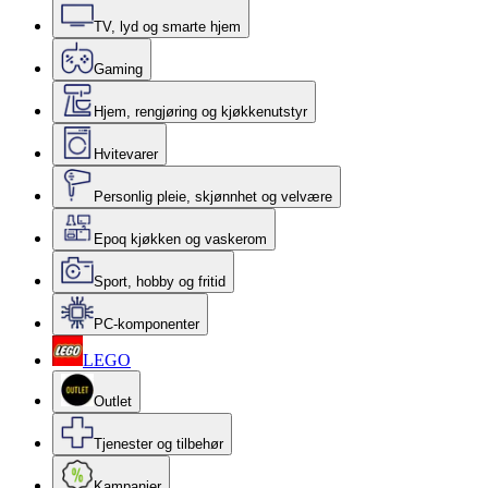
TV, lyd og smarte hjem
Gaming
Hjem, rengjøring og kjøkkenutstyr
Hvitevarer
Personlig pleie, skjønnhet og velvære
Epoq kjøkken og vaskerom
Sport, hobby og fritid
PC-komponenter
LEGO
Outlet
Tjenester og tilbehør
Kampanjer