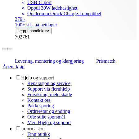
USB-C-port
Opptil 30W ladehastighet
Qualcomm Quick Charge-kompatibel
379.-
100+ stk. på nettlager
Legg i handlekurv
792761
Levering, montering og klargjøring
Prismatch
Åpent kjøp
Hjelp og support
Reparasjon og service
Support via fjernhjelp
Forsikring: meld skade
Kontakt oss
Pakkesporing
Ordreretur og endring
Ofte stilte spørsmål
Mer: Hjelp og support
Informasjon
Finn butikk