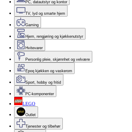
PC, datautstyr og kontor
TV, lyd og smarte hjem
Gaming
Hjem, rengjøring og kjøkkenutstyr
Hvitevarer
Personlig pleie, skjønnhet og velvære
Epoq kjøkken og vaskerom
Sport, hobby og fritid
PC-komponenter
LEGO
Outlet
Tjenester og tilbehør