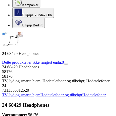
Kampanjer
Elkjøps kundeklubb
Elkjøp Bedrift
24 68429 Headphones
Dette produktet er ikke rangert enda.
0
24 68429 Headphones
58176
58176
TV, lyd og smarte hjem, Hodetelefoner og tilbehør, Hodetelefoner
24
7313380312520
TV, lyd og smarte hjem
Hodetelefoner og tilbehør
Hodetelefoner
24 68429 Headphones
Varenummer:
58176