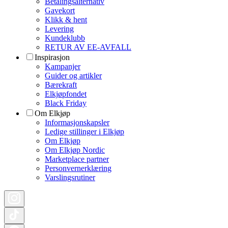
Betalingsalternativ
Gavekort
Klikk & hent
Levering
Kundeklubb
RETUR AV EE-AVFALL
Inspirasjon
Kampanjer
Guider og artikler
Bærekraft
Elkjøpfondet
Black Friday
Om Elkjøp
Informasjonskapsler
Ledige stillinger i Elkjøp
Om Elkjøp
Om Elkjøp Nordic
Marketplace partner
Personvernerklæring
Varslingsrutiner