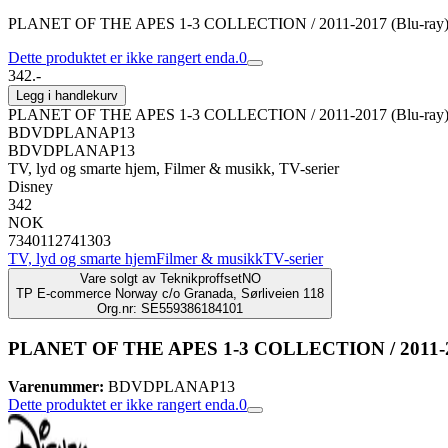
PLANET OF THE APES 1-3 COLLECTION / 2011-2017 (Blu-ray
Dette produktet er ikke rangert enda.
0
342.-
Legg i handlekurv
PLANET OF THE APES 1-3 COLLECTION / 2011-2017 (Blu-ray
BDVDPLANAP13
BDVDPLANAP13
TV, lyd og smarte hjem, Filmer & musikk, TV-serier
Disney
342
NOK
7340112741303
TV, lyd og smarte hjem
Filmer & musikk
TV-serier
Vare solgt av
TeknikproffsetNO
TP E-commerce Norway c/o Granada, Sørliveien 118
Org.nr: SE559386184101
PLANET OF THE APES 1-3 COLLECTION / 2011-20
Varenummer:
BDVDPLANAP13
Dette produktet er ikke rangert enda.
0