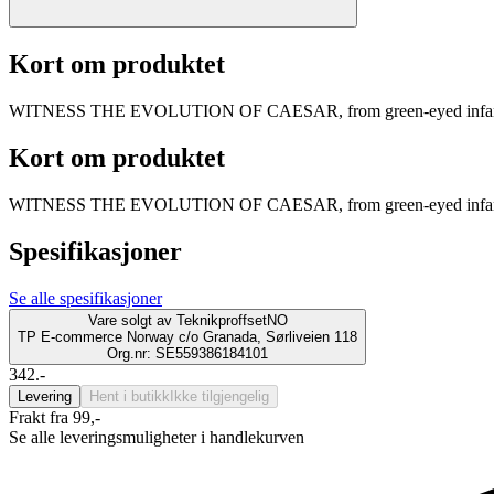
Kort om produktet
WITNESS THE EVOLUTION OF CAESAR, from green-eyed infant ape 
Kort om produktet
WITNESS THE EVOLUTION OF CAESAR, from green-eyed infant ape 
Spesifikasjoner
Se alle spesifikasjoner
Vare solgt av
TeknikproffsetNO
TP E-commerce Norway c/o Granada, Sørliveien 118
Org.nr: SE559386184101
342.-
Levering
Hent i butikk
Ikke tilgjengelig
Frakt fra 99,-
Se alle leveringsmuligheter i handlekurven