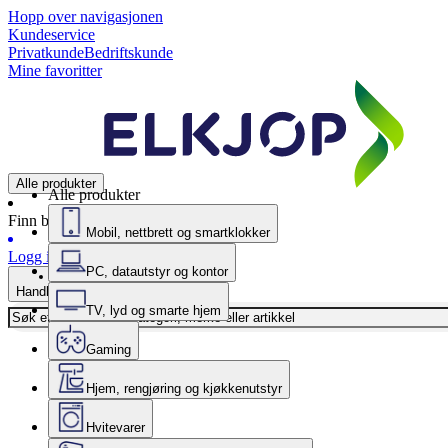
Hopp over navigasjonen
Kundeservice
Privatkunde
Bedriftskunde
Mine favoritter
Alle produkter
Alle produkter
Finn butikk
Mobil, nettbrett og smartklokker
Logg inn
PC, datautstyr og kontor
Handlekurv
TV, lyd og smarte hjem
Gaming
Hjem, rengjøring og kjøkkenutstyr
Hvitevarer