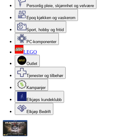
Personlig pleie, skjønnhet og velvære
Epoq kjøkken og vaskerom
Sport, hobby og fritid
PC-komponenter
LEGO
Outlet
Tjenester og tilbehør
Kampanjer
Elkjøps kundeklubb
Elkjøp Bedrift