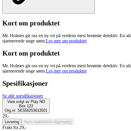
Kort om produktet
Mr. Holmes gir oss en ny vri på verdens mest berømte detektiv. En a
sjarmerende unge sønn.
Les mer om produktet
Kort om produktet
Mr. Holmes gir oss en ny vri på verdens mest berømte detektiv. En a
sjarmerende unge sønn.
Les mer om produktet
Spesifikasjoner
Se alle spesifikasjoner
Vare solgt av
Play NO
Box 123
Org.nr: SE556253613501
29.-
Levering
Hent i butikk
Ikke tilgjengelig
Frakt fra 29,-