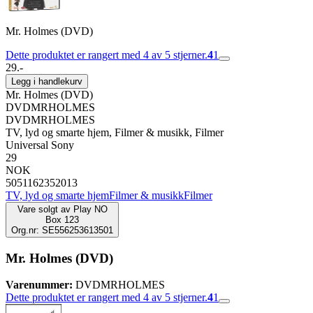
Mr. Holmes (DVD)
Dette produktet er rangert med 4 av 5 stjerner.
4
1
29.-
Legg i handlekurv
Mr. Holmes (DVD)
DVDMRHOLMES
DVDMRHOLMES
TV, lyd og smarte hjem, Filmer & musikk, Filmer
Universal Sony
29
NOK
5051162352013
TV, lyd og smarte hjem
Filmer & musikk
Filmer
Vare solgt av
Play NO
Box 123
Org.nr: SE556253613501
Mr. Holmes (DVD)
Varenummer:
DVDMRHOLMES
Dette produktet er rangert med 4 av 5 stjerner.
4
1