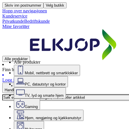
Skriv inn postnummer
Velg butikk
Hopp over navigasjonen
Kundeservice
Privatkunde
Bedriftskunde
Mine favoritter
Alle produkter
Alle produkter
Finn butikk
Mobil, nettbrett og smartklokker
Logg inn
PC, datautstyr og kontor
Handlekurv
TV, lyd og smarte hjem
Gaming
Hjem, rengjøring og kjøkkenutstyr