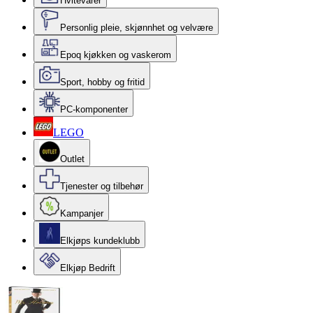
Hvitevarer
Personlig pleie, skjønnhet og velvære
Epoq kjøkken og vaskerom
Sport, hobby og fritid
PC-komponenter
LEGO
Outlet
Tjenester og tilbehør
Kampanjer
Elkjøps kundeklubb
Elkjøp Bedrift