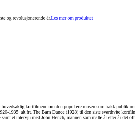
rste og revolusjonerende år.
Les mer om produktet
var hovedsaklig kortfilmene om den populære musen som trakk publikum
20-1935, alt fra The Barn Dance (1928) til den siste svarthvite kortfi
samt et intervju med John Hench, mannen som malte år etter år det offi