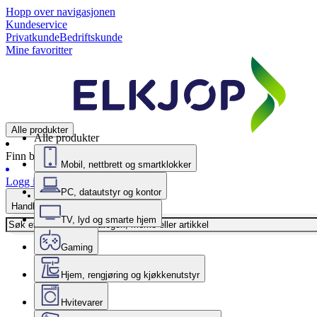
Hopp over navigasjonen
Kundeservice
Privatkunde
Bedriftskunde
Mine favoritter
Alle produkter
Alle produkter
Finn butikk
Mobil, nettbrett og smartklokker
Logg inn
PC, datautstyr og kontor
Handlekurv
TV, lyd og smarte hjem
Gaming
Hjem, rengjøring og kjøkkenutstyr
Hvitevarer