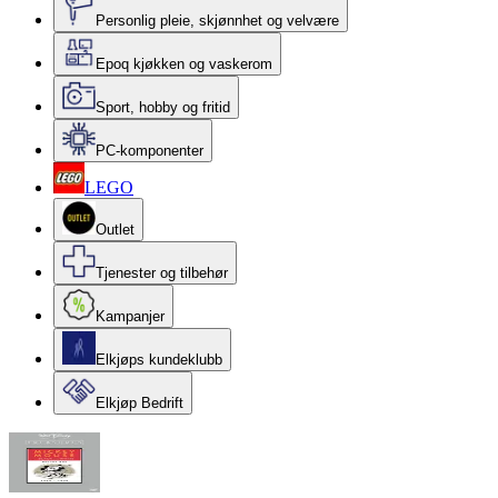
Personlig pleie, skjønnhet og velvære
Epoq kjøkken og vaskerom
Sport, hobby og fritid
PC-komponenter
LEGO
Outlet
Tjenester og tilbehør
Kampanjer
Elkjøps kundeklubb
Elkjøp Bedrift