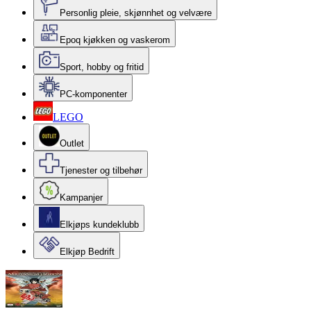
Personlig pleie, skjønnhet og velvære
Epoq kjøkken og vaskerom
Sport, hobby og fritid
PC-komponenter
LEGO
Outlet
Tjenester og tilbehør
Kampanjer
Elkjøps kundeklubb
Elkjøp Bedrift