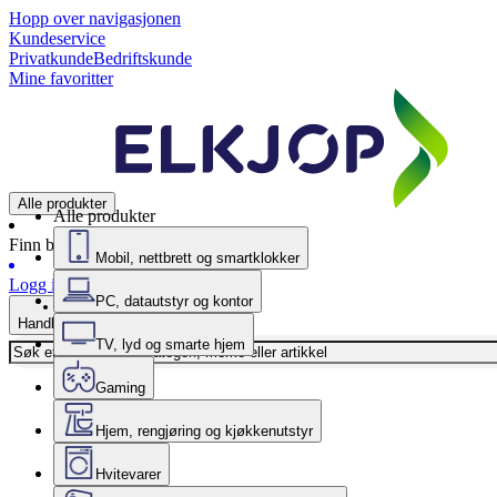
Hopp over navigasjonen
Kundeservice
Privatkunde
Bedriftskunde
Mine favoritter
Alle produkter
Alle produkter
Finn butikk
Mobil, nettbrett og smartklokker
Logg inn
PC, datautstyr og kontor
Handlekurv
TV, lyd og smarte hjem
Gaming
Hjem, rengjøring og kjøkkenutstyr
Hvitevarer