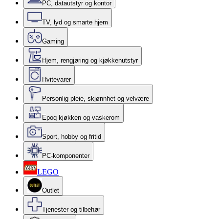
PC, datautstyr og kontor
TV, lyd og smarte hjem
Gaming
Hjem, rengjøring og kjøkkenutstyr
Hvitevarer
Personlig pleie, skjønnhet og velvære
Epoq kjøkken og vaskerom
Sport, hobby og fritid
PC-komponenter
LEGO
Outlet
Tjenester og tilbehør