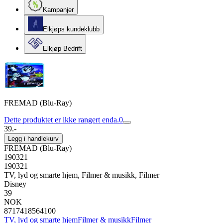
Kampanjer
Elkjøps kundeklubb
Elkjøp Bedrift
FREMAD (Blu-Ray)
Dette produktet er ikke rangert enda.
0
39.-
Legg i handlekurv
FREMAD (Blu-Ray)
190321
190321
TV, lyd og smarte hjem, Filmer & musikk, Filmer
Disney
39
NOK
8717418564100
TV, lyd og smarte hjem
Filmer & musikk
Filmer