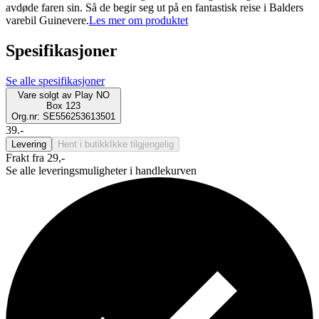
avdøde faren sin. Så de begir seg ut på en fantastisk reise i Balders
varebil Guinevere.
Les mer om produktet
Spesifikasjoner
Se alle spesifikasjoner
Vare solgt av
Play NO
Box 123
Org.nr: SE556253613501
39.-
Levering
Hent i butikk
Ikke tilgjengelig
Frakt fra 29,-
Se alle leveringsmuligheter i handlekurven