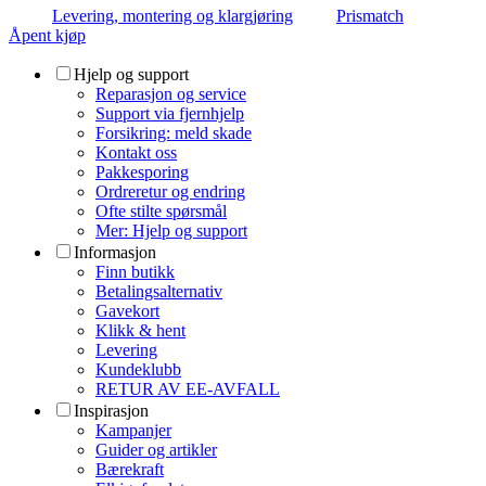
Levering, montering og klargjøring
Prismatch
Åpent kjøp
Hjelp og support
Reparasjon og service
Support via fjernhjelp
Forsikring: meld skade
Kontakt oss
Pakkesporing
Ordreretur og endring
Ofte stilte spørsmål
Mer: Hjelp og support
Informasjon
Finn butikk
Betalingsalternativ
Gavekort
Klikk & hent
Levering
Kundeklubb
RETUR AV EE-AVFALL
Inspirasjon
Kampanjer
Guider og artikler
Bærekraft