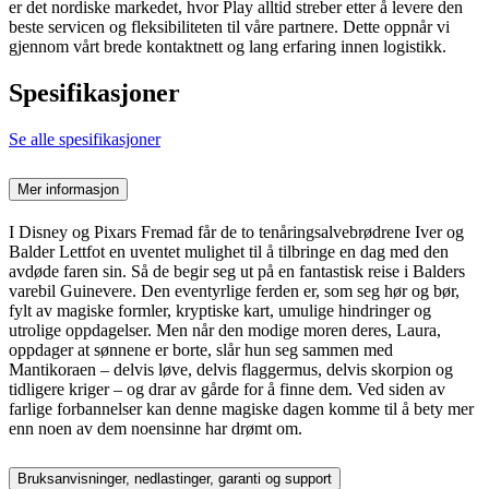
er det nordiske markedet, hvor Play alltid streber etter å levere den
beste servicen og fleksibiliteten til våre partnere. Dette oppnår vi
gjennom vårt brede kontaktnett og lang erfaring innen logistikk.
Spesifikasjoner
Se alle spesifikasjoner
Mer informasjon
I Disney og Pixars Fremad får de to tenåringsalvebrødrene Iver og
Balder Lettfot en uventet mulighet til å tilbringe en dag med den
avdøde faren sin. Så de begir seg ut på en fantastisk reise i Balders
varebil Guinevere. Den eventyrlige ferden er, som seg hør og bør,
fylt av magiske formler, kryptiske kart, umulige hindringer og
utrolige oppdagelser. Men når den modige moren deres, Laura,
oppdager at sønnene er borte, slår hun seg sammen med
Mantikoraen – delvis løve, delvis flaggermus, delvis skorpion og
tidligere kriger – og drar av gårde for å finne dem. Ved siden av
farlige forbannelser kan denne magiske dagen komme til å bety mer
enn noen av dem noensinne har drømt om.
Bruksanvisninger, nedlastinger, garanti og support