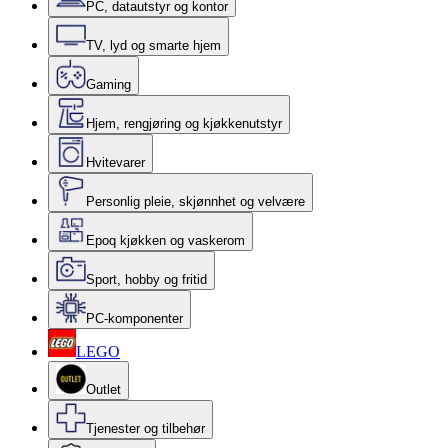
PC, datautstyr og kontor
TV, lyd og smarte hjem
Gaming
Hjem, rengjøring og kjøkkenutstyr
Hvitevarer
Personlig pleie, skjønnhet og velvære
Epoq kjøkken og vaskerom
Sport, hobby og fritid
PC-komponenter
LEGO
Outlet
Tjenester og tilbehør