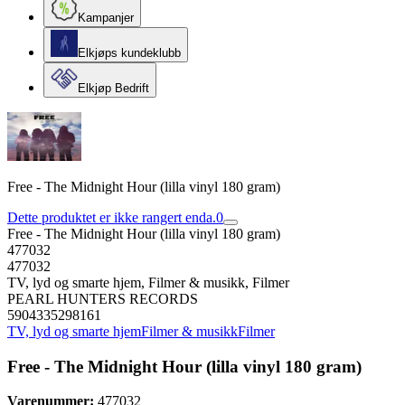
Kampanjer
Elkjøps kundeklubb
Elkjøp Bedrift
Free - The Midnight Hour (lilla vinyl 180 gram)
Dette produktet er ikke rangert enda.
0
Free - The Midnight Hour (lilla vinyl 180 gram)
477032
477032
TV, lyd og smarte hjem, Filmer & musikk, Filmer
PEARL HUNTERS RECORDS
5904335298161
TV, lyd og smarte hjem
Filmer & musikk
Filmer
Free - The Midnight Hour (lilla vinyl 180 gram)
Varenummer:
477032