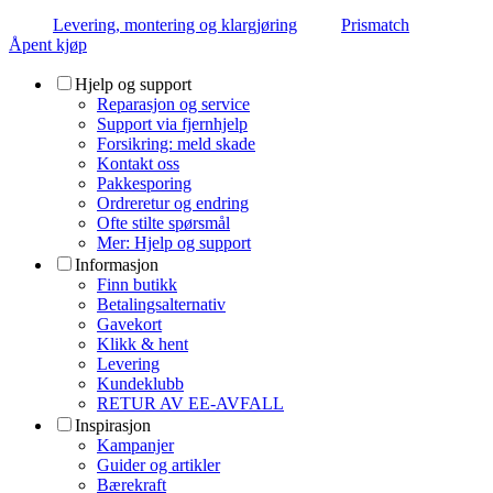
Levering, montering og klargjøring
Prismatch
Åpent kjøp
Hjelp og support
Reparasjon og service
Support via fjernhjelp
Forsikring: meld skade
Kontakt oss
Pakkesporing
Ordreretur og endring
Ofte stilte spørsmål
Mer: Hjelp og support
Informasjon
Finn butikk
Betalingsalternativ
Gavekort
Klikk & hent
Levering
Kundeklubb
RETUR AV EE-AVFALL
Inspirasjon
Kampanjer
Guider og artikler
Bærekraft