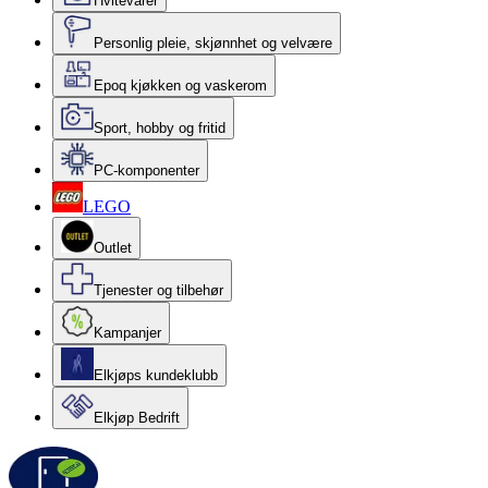
Hvitevarer
Personlig pleie, skjønnhet og velvære
Epoq kjøkken og vaskerom
Sport, hobby og fritid
PC-komponenter
LEGO
Outlet
Tjenester og tilbehør
Kampanjer
Elkjøps kundeklubb
Elkjøp Bedrift