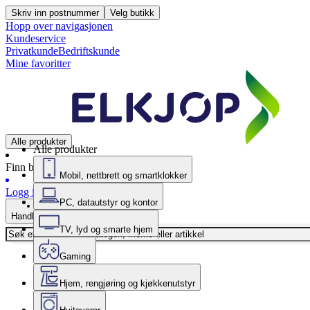
Skriv inn postnummer
Velg butikk
Hopp over navigasjonen
Kundeservice
Privatkunde
Bedriftskunde
Mine favoritter
Alle produkter
Alle produkter
Finn butikk
Mobil, nettbrett og smartklokker
Logg inn
PC, datautstyr og kontor
Handlekurv
TV, lyd og smarte hjem
Gaming
Hjem, rengjøring og kjøkkenutstyr