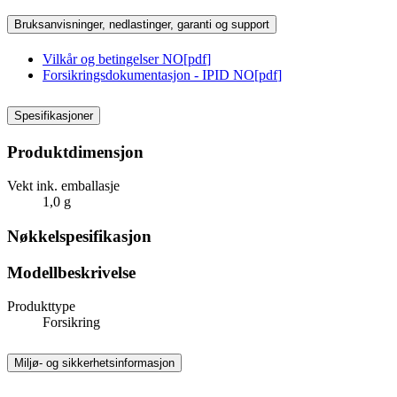
Bruksanvisninger, nedlastinger, garanti og support
Vilkår og betingelser NO
[
pdf
]
Forsikringsdokumentasjon - IPID NO
[
pdf
]
Spesifikasjoner
Produktdimensjon
Vekt ink. emballasje
1,0 g
Nøkkelspesifikasjon
Modellbeskrivelse
Produkttype
Forsikring
Miljø- og sikkerhetsinformasjon