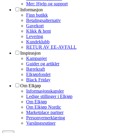
Mer: Hjelp og support
Informasjon
Finn butikk
Betalingsalternativ
Gavekort
Klikk & hent
Levering
Kundeklubb
RETUR AV EE-AVFALL
Inspirasjon
Kampanjer
Guider og artikler
Bærekraft
Elkjøpfondet
Black Friday
Om Elkjøp
Informasjonskapsler
Ledige stillinger i Elkjøp
Om Elkjøp
Om Elkjøp Nordic
Marketplace partner
Personvernerklæring
Varslingsrutiner