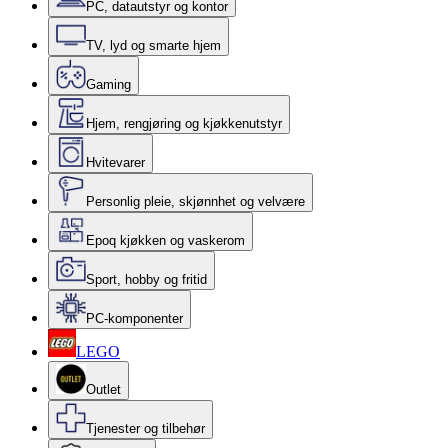
PC, datautstyr og kontor
TV, lyd og smarte hjem
Gaming
Hjem, rengjøring og kjøkkenutstyr
Hvitevarer
Personlig pleie, skjønnhet og velvære
Epoq kjøkken og vaskerom
Sport, hobby og fritid
PC-komponenter
LEGO
Outlet
Tjenester og tilbehør